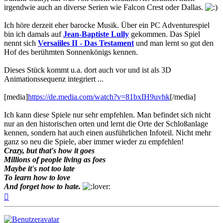
irgendwie auch an diverse Serien wie Falcon Crest oder Dallas.
Ich höre derzeit eher barocke Musik. Über ein PC Adventurespiel
bin ich damals auf
Jean-Baptiste Lully
gekommen. Das Spiel
nennt sich
Versaiiles II - Das Testament
und man lernt so gut den
Hof des berühmten Sonnenkönigs kennen.
Dieses Stück kommt u.a. dort auch vor und ist als 3D
Animationssequenz integriert ...
[media]
https://de.media.com/watch?v=81bxIH9uvhk
[/media]
Ich kann diese Spiele nur sehr empfehlen. Man befindet sich nicht
nur an den historischen orten und lernt die Orte der Schloßanlage
kennen, sondern hat auch einen ausführlichen Infoteil. Nicht mehr
ganz so neu die Spiele, aber immer wieder zu empfehlen!
Crazy, but that's how it goes
Millions of people living as foes
Maybe it's not too late
To learn how to love
And forget how to hate.
Nach
oben