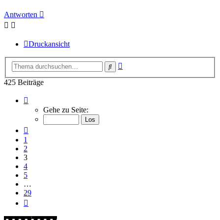
Antworten
Druckansicht
Erweiterte
Suche
Suche
425 Beiträge
Seite
3
Gehe zu Seite:
von
29
Vorherige
1
2
3
4
5
…
29
Nächste