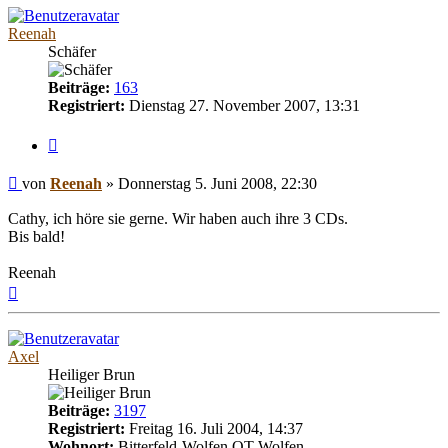
Reenah
Schäfer
Beiträge:
163
Registriert:
Dienstag 27. November 2007, 13:31
Zitieren
Beitrag
von
Reenah
»
Donnerstag 5. Juni 2008, 22:30
Cathy, ich höre sie gerne. Wir haben auch ihre 3 CDs.
Bis bald!
Reenah
Nach
oben
Axel
Heiliger Brun
Beiträge:
3197
Registriert:
Freitag 16. Juli 2004, 14:37
Wohnort:
Bitterfeld-Wolfen OT Wolfen