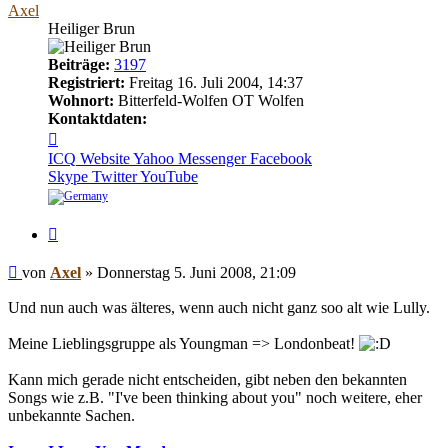
Axel
Heiliger Brun
Beiträge:
3197
Registriert:
Freitag 16. Juli 2004, 14:37
Wohnort:
Bitterfeld-Wolfen OT Wolfen
Kontaktdaten:
Kontaktdaten
von
ICQ
Website
Yahoo Messenger
Facebook
Axel
Skype
Twitter
YouTube
Zitieren
Beitrag
von
Axel
»
Donnerstag 5. Juni 2008, 21:09
Und nun auch was älteres, wenn auch nicht ganz soo alt wie Lully.
Meine Lieblingsgruppe als Youngman => Londonbeat!
Kann mich gerade nicht entscheiden, gibt neben den bekannten
Songs wie z.B. "I've been thinking about you" noch weitere, eher
unbekannte Sachen.