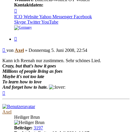
Kontaktdaten:
Kontaktdaten
von
ICQ
Website
Yahoo Messenger
Facebook
Axel
Skype
Twitter
YouTube
Zitieren
Beitrag
von
Axel
»
Donnerstag 5. Juni 2008, 22:54
Kann ich Reenah nur zustimmen. Sehr schönes Lied.
Crazy, but that's how it goes
Millions of people living as foes
Maybe it's not too late
To learn how to love
And forget how to hate.
Nach
oben
Axel
Heiliger Brun
Beiträge:
3197