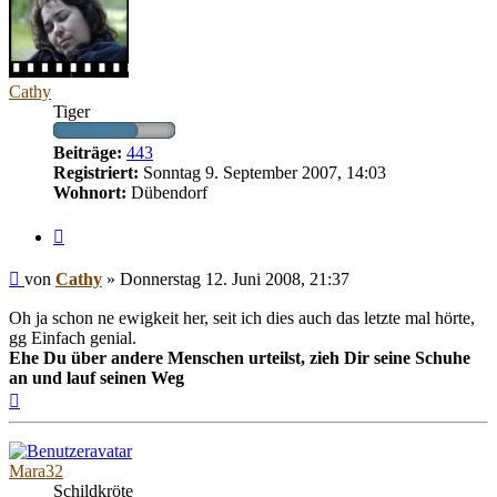
Cathy
Tiger
Beiträge:
443
Registriert:
Sonntag 9. September 2007, 14:03
Wohnort:
Dübendorf
Zitieren
Beitrag
von
Cathy
»
Donnerstag 12. Juni 2008, 21:37
Oh ja schon ne ewigkeit her, seit ich dies auch das letzte mal hörte,
gg Einfach genial.
Ehe Du über andere Menschen urteilst, zieh Dir seine Schuhe
an und lauf seinen Weg
Nach
oben
Mara32
Schildkröte