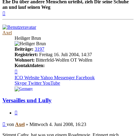
Ehe Du über andere Menschen urteilst, zieh Dir seine Schuhe
an und lauf seinen Weg
Nach
oben
Axel
Heiliger Brun
Beiträge:
3197
Registriert:
Freitag 16. Juli 2004, 14:37
Wohnort:
Bitterfeld-Wolfen OT Wolfen
Kontaktdaten:
Kontaktdaten
von
ICQ
Website
Yahoo Messenger
Facebook
Axel
Skype
Twitter
YouTube
Versailles und Lully
Zitieren
Beitrag
von
Axel
»
Mittwoch 4. Juni 2008, 16:23
Stimmt Cathy, hat was von einem Roadmovie. Erinnert mich