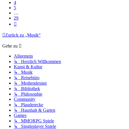
4
5
…
29
Nächste
Zurück zu „Musik“
Gehe zu
Allgemein
↳ Herzlich Willkommen
Kunst & Kultur
↳ Musik
↳ Reisebüro
↳ Mediendesign
↳ Bibliothek
↳ Philosophie
Community
↳ Plauderecke
↳ Haushalt & Garten
Games
↳ MMORPG Spiele
↳ Singleplayer Spiele