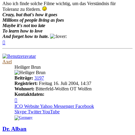
Also ich finde solche Filme wichtig, um das Verständnis für
Toleranz zu fördern.
Crazy, but that's how it goes
Millions of people living as foes
Maybe it's not too late
To learn how to love
And forget how to hate.
Nach
oben
Axel
Heiliger Brun
Beiträge:
3197
Registriert:
Freitag 16. Juli 2004, 14:37
Wohnort:
Bitterfeld-Wolfen OT Wolfen
Kontaktdaten:
Kontaktdaten
von
ICQ
Website
Yahoo Messenger
Facebook
Axel
Skype
Twitter
YouTube
Dr. Alban