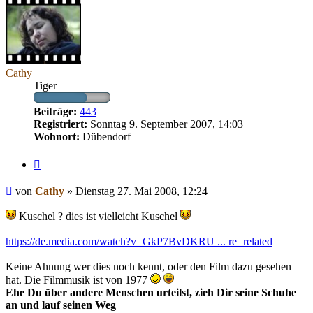
Cathy
Tiger
Beiträge:
443
Registriert:
Sonntag 9. September 2007, 14:03
Wohnort:
Dübendorf
Zitieren
Beitrag
von
Cathy
»
Dienstag 27. Mai 2008, 12:24
Kuschel ? dies ist vielleicht Kuschel
https://de.media.com/watch?v=GkP7BvDKRU ... re=related
Keine Ahnung wer dies noch kennt, oder den Film dazu gesehen
hat. Die Filmmusik ist von 1977
Ehe Du über andere Menschen urteilst, zieh Dir seine Schuhe
an und lauf seinen Weg