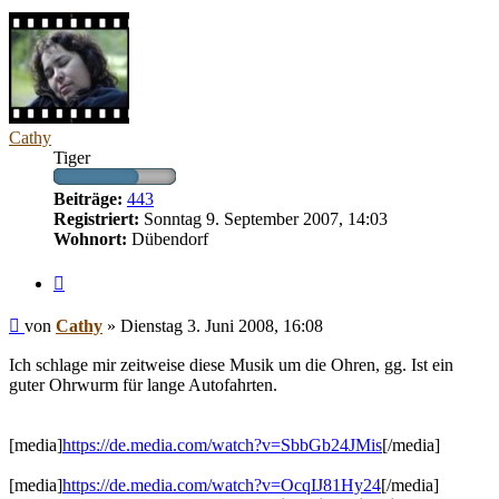
Cathy
Tiger
Beiträge:
443
Registriert:
Sonntag 9. September 2007, 14:03
Wohnort:
Dübendorf
Zitieren
Beitrag
von
Cathy
»
Dienstag 3. Juni 2008, 16:08
Ich schlage mir zeitweise diese Musik um die Ohren, gg. Ist ein
guter Ohrwurm für lange Autofahrten.
[media]
https://de.media.com/watch?v=SbbGb24JMis
[/media]
[media]
https://de.media.com/watch?v=OcqIJ81Hy24
[/media]