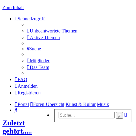
Zum Inhalt
Schnellzugriff
Unbeantwortete Themen
Aktive Themen
Suche
Mitglieder
Das Team
FAQ
Anmelden
Registrieren
Portal
Foren-Übersicht
Kunst & Kultur
Musik
Suche
Erwe
Suche
Suc
Zuletzt
gehört.....