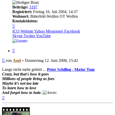
Beiträge:
3197
Registriert:
Freitag 16. Juli 2004, 14:37
Wohnort:
Bitterfeld-Wolfen OT Wolfen
Kontaktdaten:
Kontaktdaten
von
ICQ
Website
Yahoo Messenger
Facebook
Axel
Skype
Twitter
YouTube
Zitieren
Beitrag
von
Axel
»
Donnerstag 12. Juni 2008, 15:42
Lange nicht mehr gehört ...
Peter Schillng - Major Tom
Crazy, but that's how it goes
Millions of people living as foes
Maybe it's not too late
To learn how to love
And forget how to hate.
Nach
oben