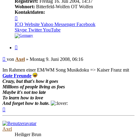
Registriert:
Freitag 16. Juli 2004, 14:37
Wohnort:
Bitterfeld-Wolfen OT Wolfen
Kontaktdaten:
Kontaktdaten
von
ICQ
Website
Yahoo Messenger
Facebook
Axel
Skype
Twitter
YouTube
Zitieren
Beitrag
von
Axel
»
Montag 9. Juni 2008, 06:16
Im Rahmen einer EM/WM Song Musikdoku => Kaiser Franz mit
Gute Freunde
Crazy, but that's how it goes
Millions of people living as foes
Maybe it's not too late
To learn how to love
And forget how to hate.
Nach
oben
Axel
Heiliger Brun