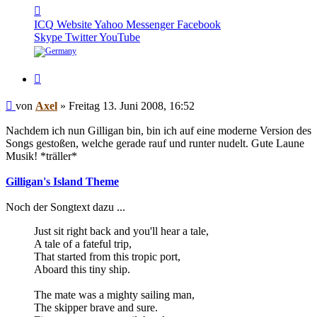
Kontaktdaten
von
ICQ
Website
Yahoo Messenger
Facebook
Axel
Skype
Twitter
YouTube
Zitieren
Beitrag
von
Axel
»
Freitag 13. Juni 2008, 16:52
Nachdem ich nun Gilligan bin, bin ich auf eine moderne Version des
Songs gestoßen, welche gerade rauf und runter nudelt. Gute Laune
Musik! *träller*
Gilligan's Island Theme
Noch der Songtext dazu ...
Just sit right back and you'll hear a tale,
A tale of a fateful trip,
That started from this tropic port,
Aboard this tiny ship.
The mate was a mighty sailing man,
The skipper brave and sure.