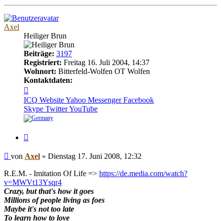
oben
Axel
Heiliger Brun
Beiträge:
3197
Registriert:
Freitag 16. Juli 2004, 14:37
Wohnort:
Bitterfeld-Wolfen OT Wolfen
Kontaktdaten:
Kontaktdaten
von
ICQ
Website
Yahoo Messenger
Facebook
Axel
Skype
Twitter
YouTube
Zitieren
Beitrag
von
Axel
»
Dienstag 17. Juni 2008, 12:32
R.E.M. - Imitation Of Life =>
https://de.media.com/watch?
v=MWVt13Ysqr4
Crazy, but that's how it goes
Millions of people living as foes
Maybe it's not too late
To learn how to love