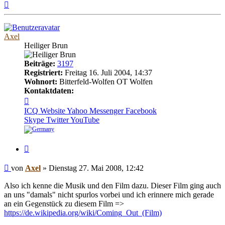
Nach
oben
Axel
Heiliger Brun
Beiträge:
3197
Registriert:
Freitag 16. Juli 2004, 14:37
Wohnort:
Bitterfeld-Wolfen OT Wolfen
Kontaktdaten:
Kontaktdaten
von
ICQ
Website
Yahoo Messenger
Facebook
Axel
Skype
Twitter
YouTube
Zitieren
Beitrag
von
Axel
»
Dienstag 27. Mai 2008, 12:42
Also ich kenne die Musik und den Film dazu. Dieser Film ging auch
an uns "damals" nicht spurlos vorbei und ich erinnere mich gerade
an ein Gegenstück zu diesem Film =>
https://de.wikipedia.org/wiki/Coming_Out_(Film)