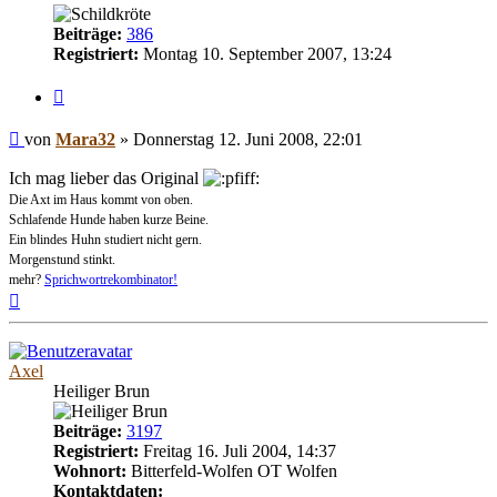
Beiträge:
386
Registriert:
Montag 10. September 2007, 13:24
Zitieren
Beitrag
von
Mara32
»
Donnerstag 12. Juni 2008, 22:01
Ich mag lieber das Original
Die Axt im Haus kommt von oben.
Schlafende Hunde haben kurze Beine.
Ein blindes Huhn studiert nicht gern.
Morgenstund stinkt.
mehr?
Sprichwortrekombinator!
Nach
oben
Axel
Heiliger Brun
Beiträge:
3197
Registriert:
Freitag 16. Juli 2004, 14:37
Wohnort:
Bitterfeld-Wolfen OT Wolfen
Kontaktdaten: