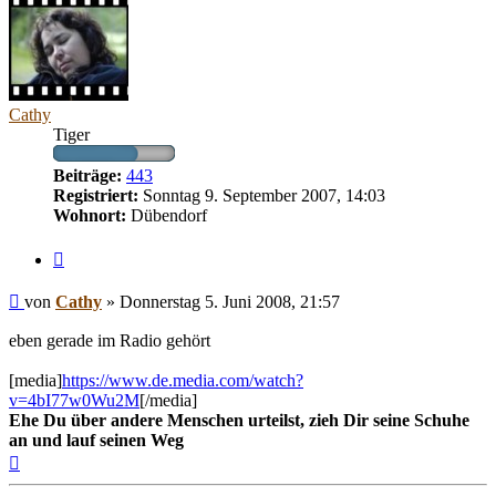
Cathy
Tiger
Beiträge:
443
Registriert:
Sonntag 9. September 2007, 14:03
Wohnort:
Dübendorf
Zitieren
Beitrag
von
Cathy
»
Donnerstag 5. Juni 2008, 21:57
eben gerade im Radio gehört
[media]
https://www.de.media.com/watch?
v=4bI77w0Wu2M
[/media]
Ehe Du über andere Menschen urteilst, zieh Dir seine Schuhe
an und lauf seinen Weg
Nach
oben