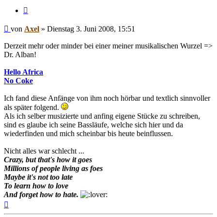
Zitieren
Beitrag
von
Axel
»
Dienstag 3. Juni 2008, 15:51
Derzeit mehr oder minder bei einer meiner musikalischen Wurzel =>
Dr. Alban!
Hello Africa
No Coke
Ich fand diese Anfänge von ihm noch hörbar und textlich sinnvoller
als später folgend.
Als ich selber musizierte und anfing eigene Stücke zu schreiben,
sind es glaube ich seine Bassläufe, welche sich hier und da
wiederfinden und mich scheinbar bis heute beinflussen.
Nicht alles war schlecht ...
Crazy, but that's how it goes
Millions of people living as foes
Maybe it's not too late
To learn how to love
And forget how to hate.
Nach
oben