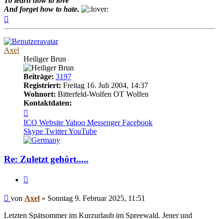
To learn how to love
And forget how to hate.
Nach
oben
Axel
Heiliger Brun
Beiträge:
3197
Registriert:
Freitag 16. Juli 2004, 14:37
Wohnort:
Bitterfeld-Wolfen OT Wolfen
Kontaktdaten:
Kontaktdaten
von
ICQ
Website
Yahoo Messenger
Facebook
Axel
Skype
Twitter
YouTube
Re: Zuletzt gehört.....
Zitieren
Beitrag
von
Axel
»
Sonntag 9. Februar 2025, 11:51
Letzten Spätsommer im Kurzurlaub im Spreewald. Jener und