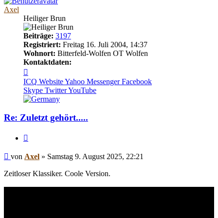
Axel
Heiliger Brun
Beiträge:
3197
Registriert:
Freitag 16. Juli 2004, 14:37
Wohnort:
Bitterfeld-Wolfen OT Wolfen
Kontaktdaten:
Kontaktdaten
von
ICQ
Website
Yahoo Messenger
Facebook
Axel
Skype
Twitter
YouTube
Re: Zuletzt gehört.....
Zitieren
Beitrag
von
Axel
»
Samstag 9. August 2025, 22:21
Zeitloser Klassiker. Coole Version.