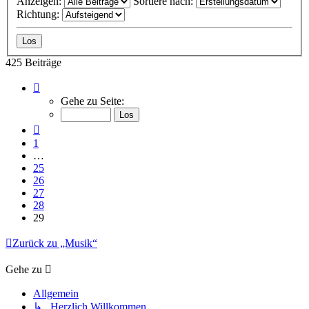
Anzeigen:
Sortiere nach:
Richtung:
425 Beiträge
Seite
29
Gehe zu Seite:
von
29
Vorherige
1
…
25
26
27
28
29
Zurück zu „Musik“
Gehe zu
Allgemein
↳ Herzlich Willkommen