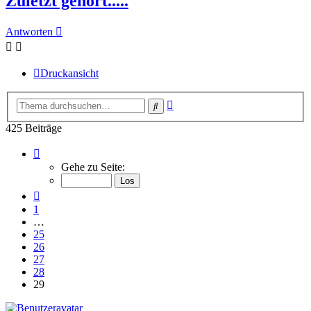
Zuletzt gehört.....
Antworten
Druckansicht
Erweiterte
Suche
Suche
425 Beiträge
Seite
29
Gehe zu Seite:
von
29
Vorherige
1
…
25
26
27
28
29