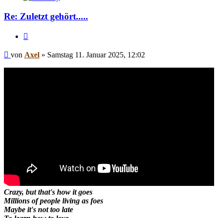
Re: Zuletzt gehört.....
Zitieren
Beitrag
von
Axel
»
Samstag 11. Januar 2025, 12:02
Crazy, but that's how it goes
Millions of people living as foes
Maybe it's not too late