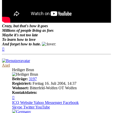
Crazy, but that's how it goes
Millions of people living as foes
Maybe it's not too late
To learn how to love
And forget how to hate.
Nach
oben
Axel
Heiliger Brun
Beiträge:
3197
Registriert:
Freitag 16. Juli 2004, 14:37
Wohnort:
Bitterfeld-Wolfen OT Wolfen
Kontaktdaten:
Kontaktdaten
von
ICQ
Website
Yahoo Messenger
Facebook
Axel
Skype
Twitter
YouTube