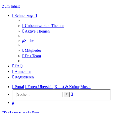
Zum Inhalt
Schnellzugriff
Unbeantwortete Themen
Aktive Themen
Suche
Mitglieder
Das Team
FAQ
Anmelden
Registrieren
Portal
Foren-Übersicht
Kunst & Kultur
Musik
Erweiterte
Suche
Suche
Suche