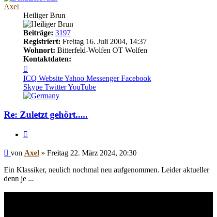
Axel
Heiliger Brun
Beiträge:
3197
Registriert:
Freitag 16. Juli 2004, 14:37
Wohnort:
Bitterfeld-Wolfen OT Wolfen
Kontaktdaten:
Kontaktdaten
von
ICQ
Website
Yahoo Messenger
Facebook
Axel
Skype
Twitter
YouTube
Re: Zuletzt gehört.....
Zitieren
Beitrag
von
Axel
»
Freitag 22. März 2024, 20:30
Ein Klassiker, neulich nochmal neu aufgenommen. Leider aktueller
denn je ...