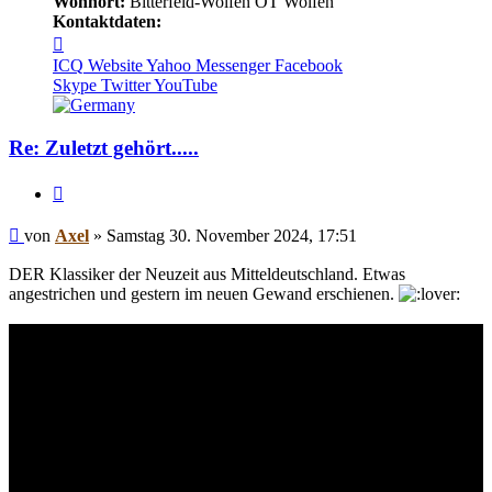
Wohnort:
Bitterfeld-Wolfen OT Wolfen
Kontaktdaten:
Kontaktdaten
von
ICQ
Website
Yahoo Messenger
Facebook
Axel
Skype
Twitter
YouTube
Re: Zuletzt gehört.....
Zitieren
Beitrag
von
Axel
»
Samstag 30. November 2024, 17:51
DER Klassiker der Neuzeit aus Mitteldeutschland. Etwas
angestrichen und gestern im neuen Gewand erschienen.