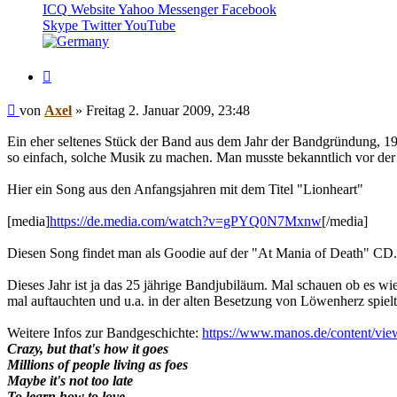
von
ICQ
Website
Yahoo Messenger
Facebook
Axel
Skype
Twitter
YouTube
Zitieren
Beitrag
von
Axel
»
Freitag 2. Januar 2009, 23:48
Ein eher seltenes Stück der Band aus dem Jahr der Bandgründung, 1
so einfach, solche Musik zu machen. Man musste bekanntlich vor de
Hier ein Song aus den Anfangsjahren mit dem Titel "Lionheart"
[media]
https://de.media.com/watch?v=gPYQ0N7Mxnw
[/media]
Diesen Song findet man als Goodie auf der "At Mania of Death" CD. 
Dieses Jahr ist ja das 25 jährige Bandjubiläum. Mal schauen ob es wi
mal auftauchten und u.a. in der alten Besetzung von Löwenherz spiel
Weitere Infos zur Bandgeschichte:
https://www.manos.de/content/vie
Crazy, but that's how it goes
Millions of people living as foes
Maybe it's not too late
To learn how to love