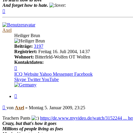
And forget how to hate.
Nach
oben
Axel
Heiliger Brun
Beiträge:
3197
Registriert:
Freitag 16. Juli 2004, 14:37
Wohnort:
Bitterfeld-Wolfen OT Wolfen
Kontaktdaten:
Kontaktdaten
von
ICQ
Website
Yahoo Messenger
Facebook
Axel
Skype
Twitter
YouTube
Zitieren
Beitrag
von
Axel
»
Montag 5. Januar 2009, 23:25
Teachers Pants
https://de.www.myvideo.de/watch/3152244 ... he
Crazy, but that's how it goes
Millions of people living as foes