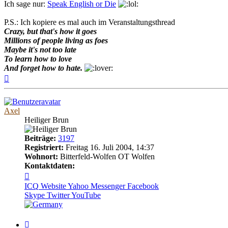
Ich sage nur:
Speak English or Die
P.S.: Ich kopiere es mal auch im Veranstaltungsthread
Crazy, but that's how it goes
Millions of people living as foes
Maybe it's not too late
To learn how to love
And forget how to hate.
Nach
oben
Axel
Heiliger Brun
Beiträge:
3197
Registriert:
Freitag 16. Juli 2004, 14:37
Wohnort:
Bitterfeld-Wolfen OT Wolfen
Kontaktdaten:
Kontaktdaten
von
ICQ
Website
Yahoo Messenger
Facebook
Axel
Skype
Twitter
YouTube
Zitieren