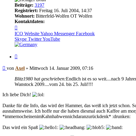
Beiträge:
3197
Registriert:
Freitag 16. Juli 2004, 14:37
Wohnort:
Bitterfeld-Wolfen OT Wolfen
Kontaktdaten:
Kontaktdaten
von
ICQ
Website
Yahoo Messenger
Facebook
Axel
Skype
Twitter
YouTube
Zitieren
Beitrag
von
Axel
»
Mittwoch 14. Januar 2009, 07:16
Blitz1980 hat geschrieben:
Endlich ist es so weit....nach 9 Jahre
Wanstock 2009....vom 24. bis 25. Juli!!!!
Ich liebe Dich!
Danke für die Info, das wird der Hammer, das weiß ich jetzt schon. S
ausnahmsweise. Ich hoffe nur die haben diesmal auch Kaffee am mor
*immernocheinenimKahnhabwennichdaranzurückdenk* :drunken:
Das wird ein Spaß