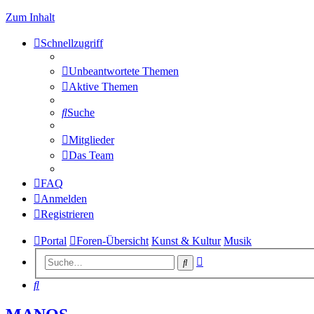
Zum Inhalt
Schnellzugriff
Unbeantwortete Themen
Aktive Themen
Suche
Mitglieder
Das Team
FAQ
Anmelden
Registrieren
Portal
Foren-Übersicht
Kunst & Kultur
Musik
Erweiterte
Suche
Suche
Suche