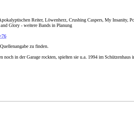
okalyptischen Reiter, Löwenherz, Crushing Caspers, My Insanity, Po
nd Glory - weitere Bands in Planung
d=76
 Quellenangabe zu finden.
gen noch in der Garage rockten, spielten sie u.a. 1994 im Schützenhau