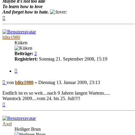
Maybe it's not too late
To learn how to love
And forget how to hate.
Nach
oben
blitz1980
Küken
Beiträge:
2
Registriert:
Sonntag 21. September 2008, 15:19
Zitieren
Beitrag
von
blitz1980
»
Dienstag 13. Januar 2009, 23:13
Endlich ist es so weit....nach 9 Jahren langen Wartens.....
Wanstock 2009....vom 24. bis 25. Juli!!!!
Nach
oben
Axel
Heiliger Brun