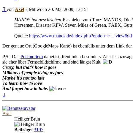
Beitrag
von
Axel
»
Mittwoch 20. Mai 2009, 13:15
MANOS hat geschrieben:
Es spielen zum Tanz: MANOS, Die Ap
Horsemen, Disaster KFW, Seven Miles of Green, FÄEX, Guts a
Quelle:
https://www.manos.de/index.php?option=c ... view&i
Der genaue Ort (GoogleMaps Karte) ist ebenfalls unter dem Link der
P.S.: Das
Postmortem
dabei ist, freut mich besonders. Als sie sozusa
sie eher über Fernsebildschirme und sind längst Kult.
Crazy, but that's how it goes
Millions of people living as foes
Maybe it's not too late
To learn how to love
And forget how to hate.
Nach
oben
Axel
Heiliger Brun
Beiträge:
3197