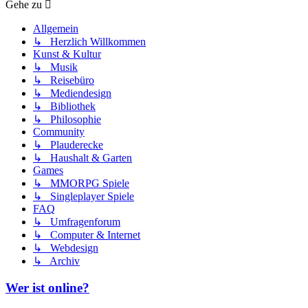
Gehe zu
Allgemein
↳ Herzlich Willkommen
Kunst & Kultur
↳ Musik
↳ Reisebüro
↳ Mediendesign
↳ Bibliothek
↳ Philosophie
Community
↳ Plauderecke
↳ Haushalt & Garten
Games
↳ MMORPG Spiele
↳ Singleplayer Spiele
FAQ
↳ Umfragenforum
↳ Computer & Internet
↳ Webdesign
↳ Archiv
Wer ist online?