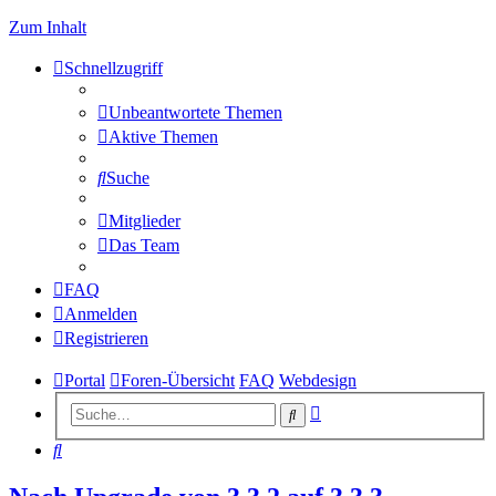
Zum Inhalt
Schnellzugriff
Unbeantwortete Themen
Aktive Themen
Suche
Mitglieder
Das Team
FAQ
Anmelden
Registrieren
Portal
Foren-Übersicht
FAQ
Webdesign
Erweiterte
Suche
Suche
Suche