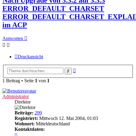
Nach Upgrade von 3.3.2 auf 3.3.3
ERROR_DEFAULT_CHARSET
ERROR_DEFAULT_CHARSET_EXPLAI
im ACP
Antworten
Druckansicht
Erweiterte
Suche
Suche
1 Beitrag • Seite
1
von
1
Administrator
Direktor
Beiträge:
299
Registriert:
Mittwoch 12. Mai 2004, 01:03
Wohnort:
Mitteldeutschland
Kontaktdaten:
Kontaktdaten