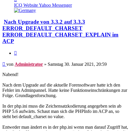
von
ICQ
Website
Yahoo Messenger
Administrator
Nach Upgrade von 3.3.2 auf 3.3.3
ERROR_DEFAULT_CHARSET
ERROR_DEFAULT_CHARSET_EXPLAIN im
ACP
Zitieren
Beitrag
von
Administrator
»
Samstag 30. Januar 2021, 20:59
Nabend!
Nach dem Upgrade auf die aktuelle Forensoftware hatte ich den
Fehler im Adminpannel. Hatte keine Funktionseinschränkungen zur
Folge. Grundlagenforschung.
In der php.ini muss die Zeichensatzkodierung angegeben sein ab
PHP 5.6 aufwärts. Schaut man sich die PHPInfo im ACP an, so
steht bei default_charset no value.
Entweder man ändert es in der php.ini wenn man darauf Zugriff hat,