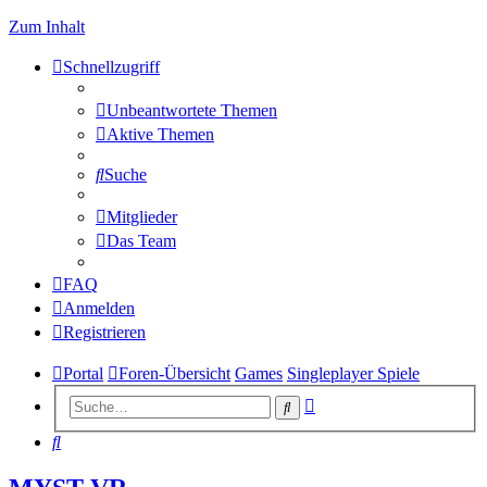
Zum Inhalt
Schnellzugriff
Unbeantwortete Themen
Aktive Themen
Suche
Mitglieder
Das Team
FAQ
Anmelden
Registrieren
Portal
Foren-Übersicht
Games
Singleplayer Spiele
Erweiterte
Suche
Suche
Suche