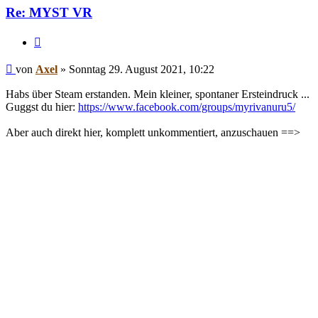
Re: MYST VR
Zitieren
Beitrag
von
Axel
»
Sonntag 29. August 2021, 10:22
Habs über Steam erstanden. Mein kleiner, spontaner Ersteindruck ...
Guggst du hier:
https://www.facebook.com/groups/myrivanuru5/
Aber auch direkt hier, komplett unkommentiert, anzuschauen ==>