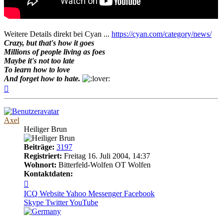
Weitere Details direkt bei Cyan ...
https://cyan.com/category/news/
Crazy, but that's how it goes
Millions of people living as foes
Maybe it's not too late
To learn how to love
And forget how to hate.
Nach
oben
Axel
Heiliger Brun
Beiträge:
3197
Registriert:
Freitag 16. Juli 2004, 14:37
Wohnort:
Bitterfeld-Wolfen OT Wolfen
Kontaktdaten:
Kontaktdaten
von
ICQ
Website
Yahoo Messenger
Facebook
Axel
Skype
Twitter
YouTube