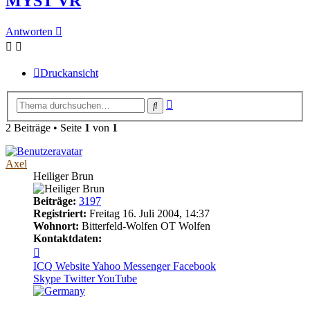
MYST VR
Antworten
Druckansicht
Erweiterte
Suche
Suche
2 Beiträge • Seite
1
von
1
Axel
Heiliger Brun
Beiträge:
3197
Registriert:
Freitag 16. Juli 2004, 14:37
Wohnort:
Bitterfeld-Wolfen OT Wolfen
Kontaktdaten:
Kontaktdaten
von
ICQ
Website
Yahoo Messenger
Facebook
Axel
Skype
Twitter
YouTube