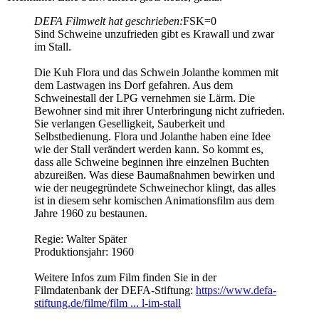
DEFA Filmwelt hat geschrieben:
FSK=0
Sind Schweine unzufrieden gibt es Krawall und zwar
im Stall.
Die Kuh Flora und das Schwein Jolanthe kommen mit
dem Lastwagen ins Dorf gefahren. Aus dem
Schweinestall der LPG vernehmen sie Lärm. Die
Bewohner sind mit ihrer Unterbringung nicht zufrieden.
Sie verlangen Geselligkeit, Sauberkeit und
Selbstbedienung. Flora und Jolanthe haben eine Idee
wie der Stall verändert werden kann. So kommt es,
dass alle Schweine beginnen ihre einzelnen Buchten
abzureißen. Was diese Baumaßnahmen bewirken und
wie der neugegründete Schweinechor klingt, das alles
ist in diesem sehr komischen Animationsfilm aus dem
Jahre 1960 zu bestaunen.
Regie: Walter Später
Produktionsjahr: 1960
Weitere Infos zum Film finden Sie in der
Filmdatenbank der DEFA-Stiftung:
https://www.defa-
stiftung.de/filme/film ... l-im-stall