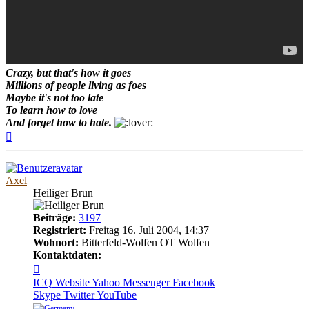
Crazy, but that's how it goes
Millions of people living as foes
Maybe it's not too late
To learn how to love
And forget how to hate.
Nach
oben
Axel
Heiliger Brun
Beiträge:
3197
Registriert:
Freitag 16. Juli 2004, 14:37
Wohnort:
Bitterfeld-Wolfen OT Wolfen
Kontaktdaten:
Kontaktdaten
von
ICQ
Website
Yahoo Messenger
Facebook
Axel
Skype
Twitter
YouTube