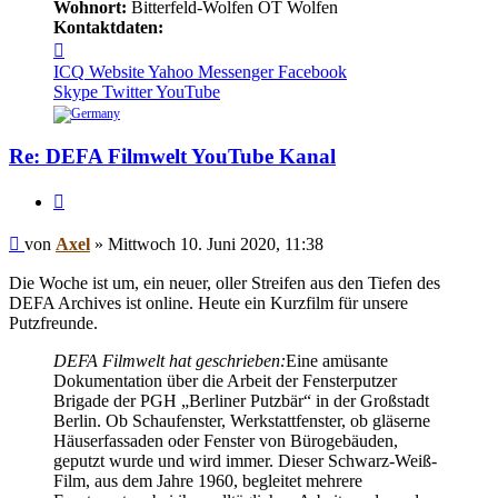
Wohnort:
Bitterfeld-Wolfen OT Wolfen
Kontaktdaten:
Kontaktdaten
von
ICQ
Website
Yahoo Messenger
Facebook
Axel
Skype
Twitter
YouTube
Re: DEFA Filmwelt YouTube Kanal
Zitieren
Beitrag
von
Axel
»
Mittwoch 10. Juni 2020, 11:38
Die Woche ist um, ein neuer, oller Streifen aus den Tiefen des
DEFA Archives ist online. Heute ein Kurzfilm für unsere
Putzfreunde.
DEFA Filmwelt hat geschrieben:
Eine amüsante
Dokumentation über die Arbeit der Fensterputzer
Brigade der PGH „Berliner Putzbär“ in der Großstadt
Berlin. Ob Schaufenster, Werkstattfenster, ob gläserne
Häuserfassaden oder Fenster von Bürogebäuden,
geputzt wurde und wird immer. Dieser Schwarz-Weiß-
Film, aus dem Jahre 1960, begleitet mehrere