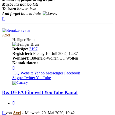
Maybe it's not too late
To learn how to love
And forget how to hate.
Nach
oben
Axel
Heiliger Brun
Beiträge:
3197
Registriert:
Freitag 16. Juli 2004, 14:37
Wohnort:
Bitterfeld-Wolfen OT Wolfen
Kontaktdaten:
Kontaktdaten
von
ICQ
Website
Yahoo Messenger
Facebook
Axel
Skype
Twitter
YouTube
Re: DEFA Filmwelt YouTube Kanal
Zitieren
Beitrag
von
Axel
»
Mittwoch 20. Mai 2020, 10:42