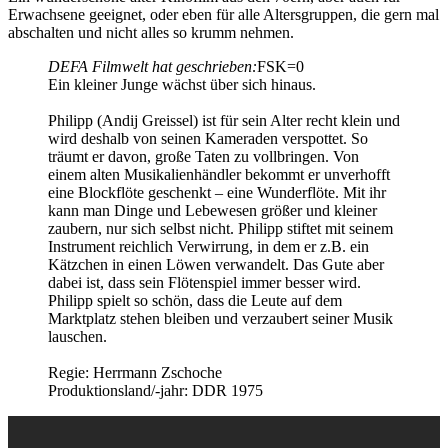
Erwachsene geeignet, oder eben für alle Altersgruppen, die gern mal
abschalten und nicht alles so krumm nehmen.
DEFA Filmwelt hat geschrieben:
FSK=0
Ein kleiner Junge wächst über sich hinaus.
Philipp (Andij Greissel) ist für sein Alter recht klein und
wird deshalb von seinen Kameraden verspottet. So
träumt er davon, große Taten zu vollbringen. Von
einem alten Musikalienhändler bekommt er unverhofft
eine Blockflöte geschenkt – eine Wunderflöte. Mit ihr
kann man Dinge und Lebewesen größer und kleiner
zaubern, nur sich selbst nicht. Philipp stiftet mit seinem
Instrument reichlich Verwirrung, in dem er z.B. ein
Kätzchen in einen Löwen verwandelt. Das Gute aber
dabei ist, dass sein Flötenspiel immer besser wird.
Philipp spielt so schön, dass die Leute auf dem
Marktplatz stehen bleiben und verzaubert seiner Musik
lauschen.
Regie: Herrmann Zschoche
Produktionsland/-jahr: DDR 1975