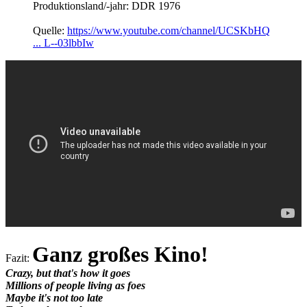
Produktionsland/-jahr: DDR 1976
Quelle:
https://www.youtube.com/channel/UCSKbHQ
... L--03lbbIw
Ganz großes Kino!
Fazit:
Crazy, but that's how it goes
Millions of people living as foes
Maybe it's not too late