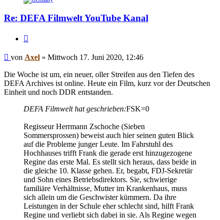
Re: DEFA Filmwelt YouTube Kanal
Zitieren
Beitrag
von
Axel
»
Mittwoch 17. Juni 2020, 12:46
Die Woche ist um, ein neuer, oller Streifen aus den Tiefen des
DEFA Archives ist online. Heute ein Film, kurz vor der Deutschen
Einheit und noch DDR entstanden.
DEFA Filmwelt hat geschrieben:
FSK=0
Regisseur Herrmann Zschoche (Sieben
Sommersprossen) beweist auch hier seinen guten Blick
auf die Probleme junger Leute. Im Fahrstuhl des
Hochhauses trifft Frank die gerade erst hinzugezogene
Regine das erste Mal. Es stellt sich heraus, dass beide in
die gleiche 10. Klasse gehen. Er, begabt, FDJ-Sekretär
und Sohn eines Betriebsdirektors. Sie, schwierige
familiäre Verhältnisse, Mutter im Krankenhaus, muss
sich allein um die Geschwister kümmern. Da ihre
Leistungen in der Schule eher schlecht sind, hilft Frank
Regine und verliebt sich dabei in sie. Als Regine wegen