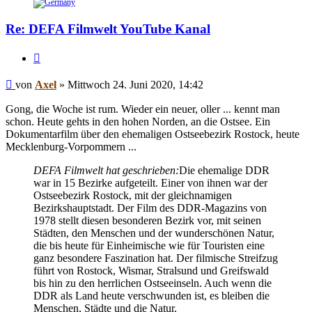
Re: DEFA Filmwelt YouTube Kanal
Zitieren
Beitrag
von
Axel
»
Mittwoch 24. Juni 2020, 14:42
Gong, die Woche ist rum. Wieder ein neuer, oller ... kennt man
schon. Heute gehts in den hohen Norden, an die Ostsee. Ein
Dokumentarfilm über den ehemaligen Ostseebezirk Rostock, heute
Mecklenburg-Vorpommern ...
DEFA Filmwelt hat geschrieben:
Die ehemalige DDR
war in 15 Bezirke aufgeteilt. Einer von ihnen war der
Ostseebezirk Rostock, mit der gleichnamigen
Bezirkshauptstadt. Der Film des DDR-Magazins von
1978 stellt diesen besonderen Bezirk vor, mit seinen
Städten, den Menschen und der wunderschönen Natur,
die bis heute für Einheimische wie für Touristen eine
ganz besondere Faszination hat. Der filmische Streifzug
führt von Rostock, Wismar, Stralsund und Greifswald
bis hin zu den herrlichen Ostseeinseln. Auch wenn die
DDR als Land heute verschwunden ist, es bleiben die
Menschen, Städte und die Natur.