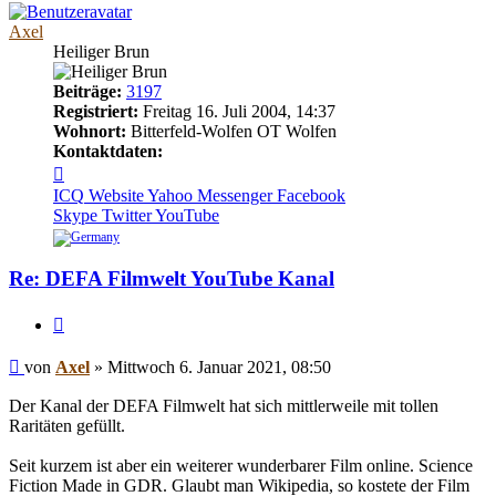
Axel
Heiliger Brun
Beiträge:
3197
Registriert:
Freitag 16. Juli 2004, 14:37
Wohnort:
Bitterfeld-Wolfen OT Wolfen
Kontaktdaten:
Kontaktdaten
von
ICQ
Website
Yahoo Messenger
Facebook
Axel
Skype
Twitter
YouTube
Re: DEFA Filmwelt YouTube Kanal
Zitieren
Beitrag
von
Axel
»
Mittwoch 6. Januar 2021, 08:50
Der Kanal der DEFA Filmwelt hat sich mittlerweile mit tollen
Raritäten gefüllt.
Seit kurzem ist aber ein weiterer wunderbarer Film online. Science
Fiction Made in GDR. Glaubt man Wikipedia, so kostete der Film