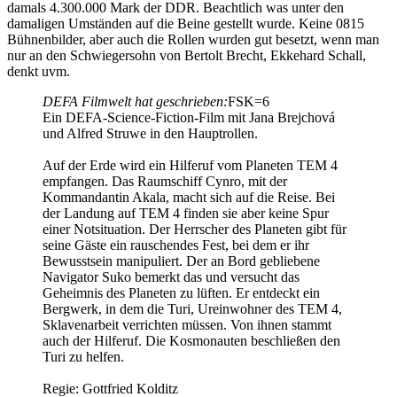
damals 4.300.000 Mark der DDR. Beachtlich was unter den
damaligen Umständen auf die Beine gestellt wurde. Keine 0815
Bühnenbilder, aber auch die Rollen wurden gut besetzt, wenn man
nur an den Schwiegersohn von Bertolt Brecht, Ekkehard Schall,
denkt uvm.
DEFA Filmwelt hat geschrieben:
FSK=6
Ein DEFA-Science-Fiction-Film mit Jana Brejchová
und Alfred Struwe in den Hauptrollen.
Auf der Erde wird ein Hilferuf vom Planeten TEM 4
empfangen. Das Raumschiff Cynro, mit der
Kommandantin Akala, macht sich auf die Reise. Bei
der Landung auf TEM 4 finden sie aber keine Spur
einer Notsituation. Der Herrscher des Planeten gibt für
seine Gäste ein rauschendes Fest, bei dem er ihr
Bewusstsein manipuliert. Der an Bord gebliebene
Navigator Suko bemerkt das und versucht das
Geheimnis des Planeten zu lüften. Er entdeckt ein
Bergwerk, in dem die Turi, Ureinwohner des TEM 4,
Sklavenarbeit verrichten müssen. Von ihnen stammt
auch der Hilferuf. Die Kosmonauten beschließen den
Turi zu helfen.
Regie: Gottfried Kolditz