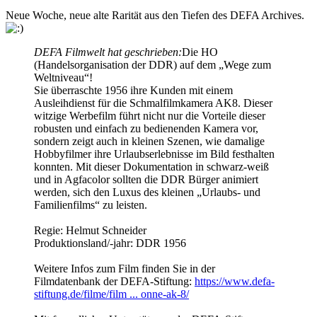
Neue Woche, neue alte Rarität aus den Tiefen des DEFA Archives.
DEFA Filmwelt hat geschrieben:
Die HO
(Handelsorganisation der DDR) auf dem „Wege zum
Weltniveau“!
Sie überraschte 1956 ihre Kunden mit einem
Ausleihdienst für die Schmalfilmkamera AK8. Dieser
witzige Werbefilm führt nicht nur die Vorteile dieser
robusten und einfach zu bedienenden Kamera vor,
sondern zeigt auch in kleinen Szenen, wie damalige
Hobbyfilmer ihre Urlaubserlebnisse im Bild festhalten
konnten. Mit dieser Dokumentation in schwarz-weiß
und in Agfacolor sollten die DDR Bürger animiert
werden, sich den Luxus des kleinen „Urlaubs- und
Familienfilms“ zu leisten.
Regie: Helmut Schneider
Produktionsland/-jahr: DDR 1956
Weitere Infos zum Film finden Sie in der
Filmdatenbank der DEFA-Stiftung:
https://www.defa-
stiftung.de/filme/film ... onne-ak-8/