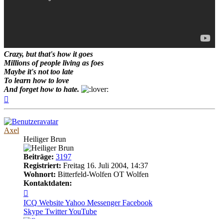
Crazy, but that's how it goes
Millions of people living as foes
Maybe it's not too late
To learn how to love
And forget how to hate.
Nach
oben
Axel
Heiliger Brun
Beiträge:
3197
Registriert:
Freitag 16. Juli 2004, 14:37
Wohnort:
Bitterfeld-Wolfen OT Wolfen
Kontaktdaten:
Kontaktdaten
von
ICQ
Website
Yahoo Messenger
Facebook
Axel
Skype
Twitter
YouTube