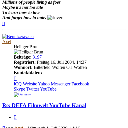
Millions of people living as foes
Maybe it's not too late
To learn how to love
And forget how to hate.
Nach
oben
Axel
Heiliger Brun
Beiträge:
3197
Registriert:
Freitag 16. Juli 2004, 14:37
Wohnort:
Bitterfeld-Wolfen OT Wolfen
Kontaktdaten:
Kontaktdaten
von
ICQ
Website
Yahoo Messenger
Facebook
Axel
Skype
Twitter
YouTube
Re: DEFA Filmwelt YouTube Kanal
Zitieren
Beitrag