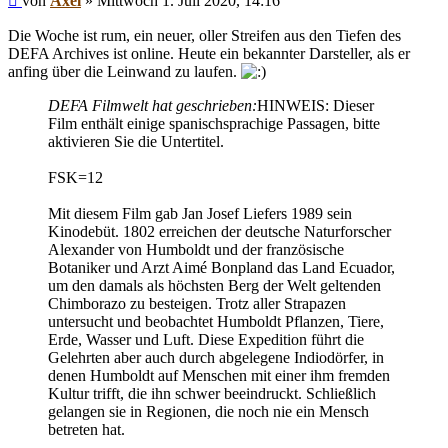
von
Axel
»
Mittwoch 1. Juli 2020, 14:16
Die Woche ist rum, ein neuer, oller Streifen aus den Tiefen des
DEFA Archives ist online. Heute ein bekannter Darsteller, als er
anfing über die Leinwand zu laufen.
DEFA Filmwelt hat geschrieben:
HINWEIS: Dieser
Film enthält einige spanischsprachige Passagen, bitte
aktivieren Sie die Untertitel.
FSK=12
Mit diesem Film gab Jan Josef Liefers 1989 sein
Kinodebüt. 1802 erreichen der deutsche Naturforscher
Alexander von Humboldt und der französische
Botaniker und Arzt Aimé Bonpland das Land Ecuador,
um den damals als höchsten Berg der Welt geltenden
Chimborazo zu besteigen. Trotz aller Strapazen
untersucht und beobachtet Humboldt Pflanzen, Tiere,
Erde, Wasser und Luft. Diese Expedition führt die
Gelehrten aber auch durch abgelegene Indiodörfer, in
denen Humboldt auf Menschen mit einer ihm fremden
Kultur trifft, die ihn schwer beeindruckt. Schließlich
gelangen sie in Regionen, die noch nie ein Mensch
betreten hat.