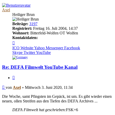
Axel
Heiliger Brun
Beiträge:
3197
Registriert:
Freitag 16. Juli 2004, 14:37
Wohnort:
Bitterfeld-Wolfen OT Wolfen
Kontaktdaten:
Kontaktdaten
von
ICQ
Website
Yahoo Messenger
Facebook
Axel
Skype
Twitter
YouTube
Re: DEFA Filmwelt YouTube Kanal
Zitieren
Beitrag
von
Axel
»
Mittwoch 3. Juni 2020, 11:34
Die Woche, samt Pfingsten im Gepäck, ist um. Es gibt wieder einen
neuen, ollen Streifen aus den Tiefen des DEFA Archives ...
DEFA Filmwelt hat geschrieben:
FSK=6