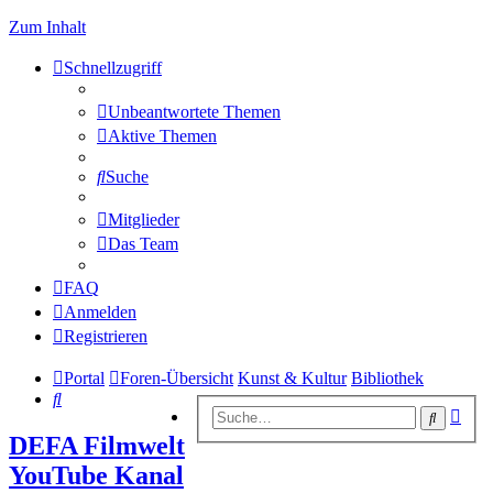
Zum Inhalt
Schnellzugriff
Unbeantwortete Themen
Aktive Themen
Suche
Mitglieder
Das Team
FAQ
Anmelden
Registrieren
Portal
Foren-Übersicht
Kunst & Kultur
Bibliothek
Suche
Erwe
Suche
Suc
DEFA Filmwelt
YouTube Kanal