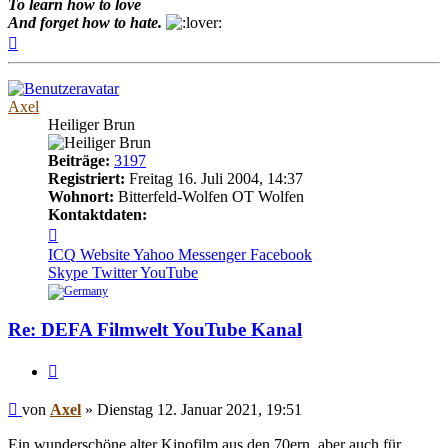
To learn how to love
And forget how to hate.
Nach
oben
Axel
Heiliger Brun
Beiträge:
3197
Registriert:
Freitag 16. Juli 2004, 14:37
Wohnort:
Bitterfeld-Wolfen OT Wolfen
Kontaktdaten:
Kontaktdaten
von
ICQ
Website
Yahoo Messenger
Facebook
Axel
Skype
Twitter
YouTube
Re: DEFA Filmwelt YouTube Kanal
Zitieren
Beitrag
von
Axel
»
Dienstag 12. Januar 2021, 19:51
Ein wunderschöne alter Kinofilm aus den 70ern, aber auch für