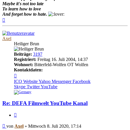
Maybe it's not too late
To learn how to love
And forget how to hate.
Nach
oben
Axel
Heiliger Brun
Beiträge:
3197
Registriert:
Freitag 16. Juli 2004, 14:37
Wohnort:
Bitterfeld-Wolfen OT Wolfen
Kontaktdaten:
Kontaktdaten
von
ICQ
Website
Yahoo Messenger
Facebook
Axel
Skype
Twitter
YouTube
Re: DEFA Filmwelt YouTube Kanal
Zitieren
Beitrag
von
Axel
»
Mittwoch 8. Juli 2020, 17:14