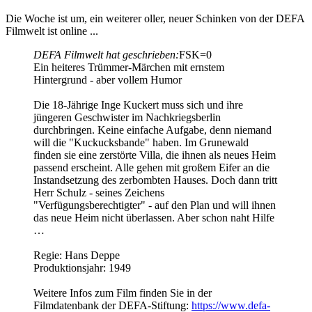
Die Woche ist um, ein weiterer oller, neuer Schinken von der DEFA
Filmwelt ist online ...
DEFA Filmwelt hat geschrieben:
FSK=0
Ein heiteres Trümmer-Märchen mit ernstem
Hintergrund - aber vollem Humor
Die 18-Jährige Inge Kuckert muss sich und ihre
jüngeren Geschwister im Nachkriegsberlin
durchbringen. Keine einfache Aufgabe, denn niemand
will die "Kuckucksbande" haben. Im Grunewald
finden sie eine zerstörte Villa, die ihnen als neues Heim
passend erscheint. Alle gehen mit großem Eifer an die
Instandsetzung des zerbombten Hauses. Doch dann tritt
Herr Schulz - seines Zeichens
"Verfügungsberechtigter" - auf den Plan und will ihnen
das neue Heim nicht überlassen. Aber schon naht Hilfe
…
Regie: Hans Deppe
Produktionsjahr: 1949
Weitere Infos zum Film finden Sie in der
Filmdatenbank der DEFA-Stiftung:
https://www.defa-