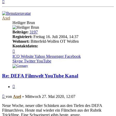
Nach
oben
Axel
Heiliger Brun
Beiträge:
3197
Registriert:
Freitag 16. Juli 2004, 14:37
Wohnort:
Bitterfeld-Wolfen OT Wolfen
Kontaktdaten:
Kontaktdaten
von
ICQ
Website
Yahoo Messenger
Facebook
Axel
Skype
Twitter
YouTube
Re: DEFA Filmwelt YouTube Kanal
Zitieren
Beitrag
von
Axel
»
Mittwoch 27. Mai 2020, 12:07
Neue Woche, neuer oller Schinken aus den Tiefen des DEFA
Filmarchives. Heute mal wieder ein Filmchen aus der Rubrik
Trickfilme. Eine Schweinerei gibts heute, grunz.