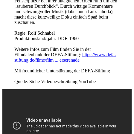
Fensterputzer bei ihrer alltäglichen Arbeit rund um den
„sauberen Durchblick“. Durch witzige Kommentare
und schwungvoller Musik (dabei auch Lutz Jahoda),
macht diese kurzweilige Doku einfach Spaß beim
zuschauen.
Regie: Rolf Schnabel
Produktionsland/-jahr: DDR 1960
Weitere Infos zum Film finden Sie in der
Filmdatenbank der DEFA-Stiftung:
https://www.defa-
stiftung.de/filme/film ... erserenade
Mit freundlicher Unterstützung der DEFA-Stiftung
Quelle: Siehe Videobeschreibung YouTube