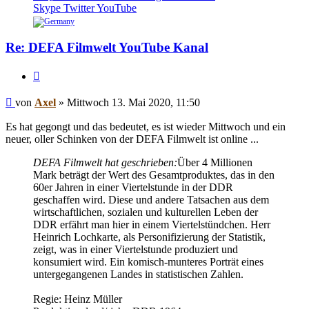
Axel
Skype
Twitter
YouTube
Re: DEFA Filmwelt YouTube Kanal
Zitieren
Beitrag
von
Axel
»
Mittwoch 13. Mai 2020, 11:50
Es hat gegongt und das bedeutet, es ist wieder Mittwoch und ein
neuer, oller Schinken von der DEFA Filmwelt ist online ...
DEFA Filmwelt hat geschrieben:
Über 4 Millionen
Mark beträgt der Wert des Gesamtproduktes, das in den
60er Jahren in einer Viertelstunde in der DDR
geschaffen wird. Diese und andere Tatsachen aus dem
wirtschaftlichen, sozialen und kulturellen Leben der
DDR erfährt man hier in einem Viertelstündchen. Herr
Heinrich Lochkarte, als Personifizierung der Statistik,
zeigt, was in einer Viertelstunde produziert und
konsumiert wird. Ein komisch-munteres Porträt eines
untergegangenen Landes in statistischen Zahlen.
Regie: Heinz Müller