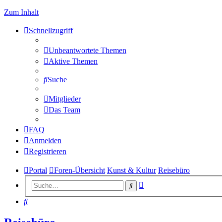
Zum Inhalt
Schnellzugriff
Unbeantwortete Themen
Aktive Themen
Suche
Mitglieder
Das Team
FAQ
Anmelden
Registrieren
Portal
Foren-Übersicht
Kunst & Kultur
Reisebüro
Erweiterte
Suche
Suche
Suche