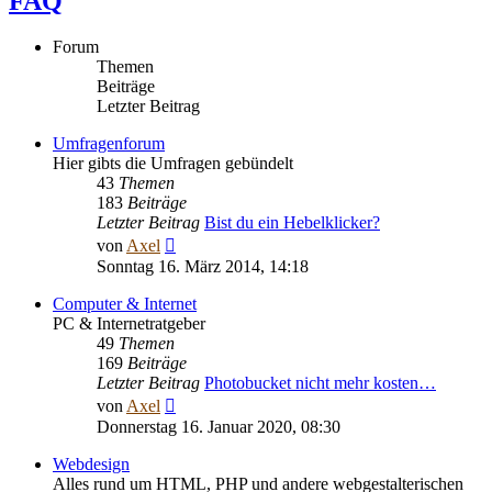
FAQ
Forum
Themen
Beiträge
Letzter Beitrag
Umfragenforum
Hier gibts die Umfragen gebündelt
43
Themen
183
Beiträge
Letzter Beitrag
Bist du ein Hebelklicker?
Neuester
von
Axel
Beitrag
Sonntag 16. März 2014, 14:18
Computer & Internet
PC & Internetratgeber
49
Themen
169
Beiträge
Letzter Beitrag
Photobucket nicht mehr kosten…
Neuester
von
Axel
Beitrag
Donnerstag 16. Januar 2020, 08:30
Webdesign
Alles rund um HTML, PHP und andere webgestalterischen