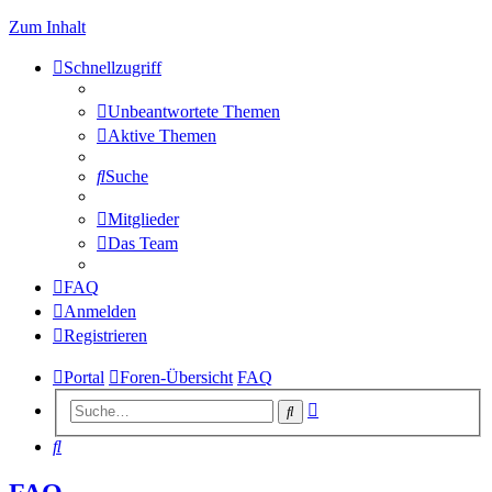
Zum Inhalt
Schnellzugriff
Unbeantwortete Themen
Aktive Themen
Suche
Mitglieder
Das Team
FAQ
Anmelden
Registrieren
Portal
Foren-Übersicht
FAQ
Erweiterte
Suche
Suche
Suche