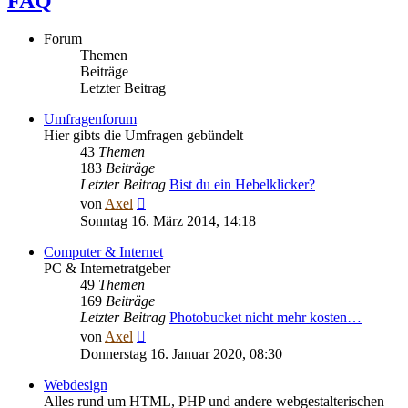
FAQ
Forum
Themen
Beiträge
Letzter Beitrag
Umfragenforum
Hier gibts die Umfragen gebündelt
43
Themen
183
Beiträge
Letzter Beitrag
Bist du ein Hebelklicker?
Neuester
von
Axel
Beitrag
Sonntag 16. März 2014, 14:18
Computer & Internet
PC & Internetratgeber
49
Themen
169
Beiträge
Letzter Beitrag
Photobucket nicht mehr kosten…
Neuester
von
Axel
Beitrag
Donnerstag 16. Januar 2020, 08:30
Webdesign
Alles rund um HTML, PHP und andere webgestalterischen