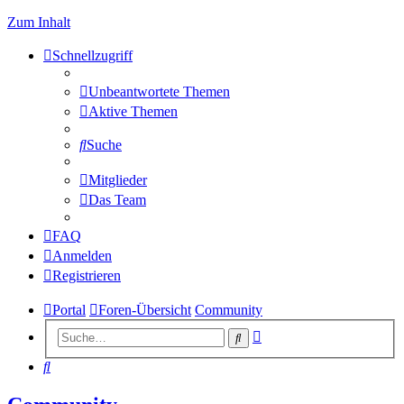
Zum Inhalt
Schnellzugriff
Unbeantwortete Themen
Aktive Themen
Suche
Mitglieder
Das Team
FAQ
Anmelden
Registrieren
Portal
Foren-Übersicht
Community
Erweiterte
Suche
Suche
Suche