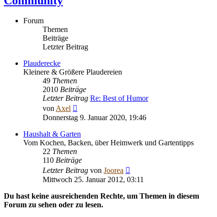
Community
Forum
Themen
Beiträge
Letzter Beitrag
Plauderecke
Kleinere & Größere Plaudereien
49
Themen
2010
Beiträge
Letzter Beitrag
Re: Best of Humor
Neuester
von
Axel
Beitrag
Donnerstag 9. Januar 2020, 19:46
Haushalt & Garten
Vom Kochen, Backen, über Heimwerk und Gartentipps
22
Themen
110
Beiträge
Neuester
Letzter Beitrag
von
Joorea
Beitrag
Mittwoch 25. Januar 2012, 03:11
Du hast keine ausreichenden Rechte, um Themen in diesem
Forum zu sehen oder zu lesen.