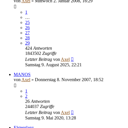
von
Axel
» Mittwoch 2. Januar 2008, 16:29
1
…
25
26
27
28
29
424
Antworten
1843502
Zugriffe
Letzter Beitrag
von
Axel
Samstag 9. August 2025, 22:21
MANOS
von
Axel
» Donnerstag 8. November 2007, 18:52
1
2
26
Antworten
244037
Zugriffe
Letzter Beitrag
von
Axel
Samstag 9. Mai 2020, 13:28
Elsterglanz