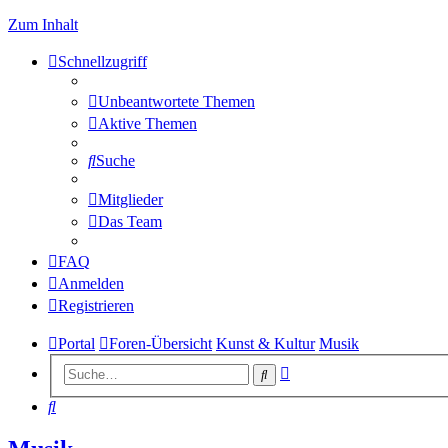
Zum Inhalt
Schnellzugriff
Unbeantwortete Themen
Aktive Themen
Suche
Mitglieder
Das Team
FAQ
Anmelden
Registrieren
Portal
Foren-Übersicht
Kunst & Kultur
Musik
Erweiterte
Suche
Suche
Suche