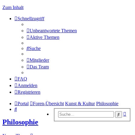
Zum Inhalt
Schnellzugriff
Unbeantwortete Themen
Aktive Themen
Suche
Mitglieder
Das Team
FAQ
Anmelden
Registrieren
Portal
Foren-Übersicht
Kunst & Kultur
Philosophie
Suche
Erwe
Suche
Suc
Philosophie