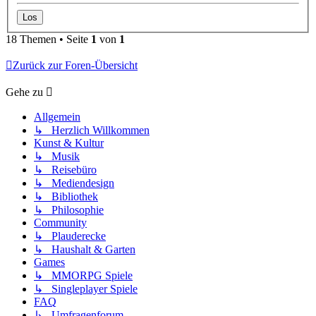
18 Themen • Seite
1
von
1
Zurück zur Foren-Übersicht
Gehe zu
Allgemein
↳ Herzlich Willkommen
Kunst & Kultur
↳ Musik
↳ Reisebüro
↳ Mediendesign
↳ Bibliothek
↳ Philosophie
Community
↳ Plauderecke
↳ Haushalt & Garten
Games
↳ MMORPG Spiele
↳ Singleplayer Spiele
FAQ
↳ Umfragenforum