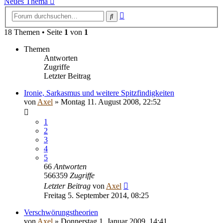
Neues Thema
Erweiterte
Suche
Suche
18 Themen • Seite
1
von
1
Themen
Antworten
Zugriffe
Letzter Beitrag
Ironie, Sarkasmus und weitere Spitzfindigkeiten
von
Axel
» Montag 11. August 2008, 22:52
1
2
3
4
5
66
Antworten
566359
Zugriffe
Letzter Beitrag
von
Axel
Freitag 5. September 2014, 08:25
Verschwörungstheorien
von
Axel
» Donnerstag 1. Januar 2009, 14:41