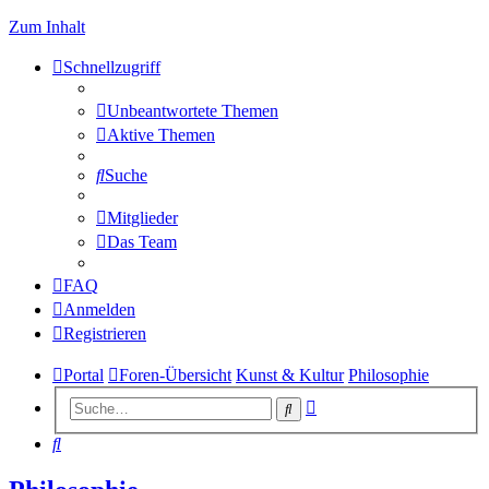
Zum Inhalt
Schnellzugriff
Unbeantwortete Themen
Aktive Themen
Suche
Mitglieder
Das Team
FAQ
Anmelden
Registrieren
Portal
Foren-Übersicht
Kunst & Kultur
Philosophie
Erweiterte
Suche
Suche
Suche