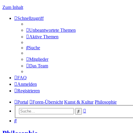
Zum Inhalt
Schnellzugriff
Unbeantwortete Themen
Aktive Themen
Suche
Mitglieder
Das Team
FAQ
Anmelden
Registrieren
Portal
Foren-Übersicht
Kunst & Kultur
Philosophie
Erweiterte
Suche
Suche
Suche