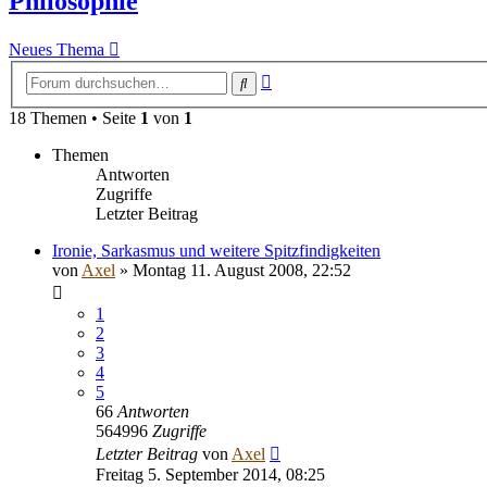
Philosophie
Neues Thema
Erweiterte
Suche
Suche
18 Themen • Seite
1
von
1
Themen
Antworten
Zugriffe
Letzter Beitrag
Ironie, Sarkasmus und weitere Spitzfindigkeiten
von
Axel
» Montag 11. August 2008, 22:52
1
2
3
4
5
66
Antworten
564996
Zugriffe
Letzter Beitrag
von
Axel
Freitag 5. September 2014, 08:25