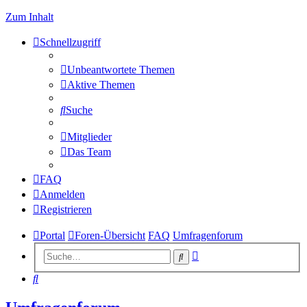
Zum Inhalt
Schnellzugriff
Unbeantwortete Themen
Aktive Themen
Suche
Mitglieder
Das Team
FAQ
Anmelden
Registrieren
Portal
Foren-Übersicht
FAQ
Umfragenforum
Erweiterte
Suche
Suche
Suche