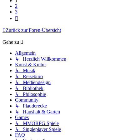
1
2
3
Nächste
Zurück zur Foren-Übersicht
Gehe zu
Allgemein
↳ Herzlich Willkommen
Kunst & Kultur
↳ Musik
↳ Reisebüro
↳ Mediendesign
↳ Bibliothek
↳ Philosophie
Community
↳ Plauderecke
↳ Haushalt & Garten
Games
↳ MMORPG Spiele
↳ Singleplayer Spiele
FAQ