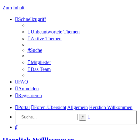
Zum Inhalt
Schnellzugriff
Unbeantwortete Themen
Aktive Themen
Suche
Mitglieder
Das Team
FAQ
Anmelden
Registrieren
Portal
Foren-Übersicht
Allgemein
Herzlich Willkommen
Erweiterte
Suche
Suche
Suche