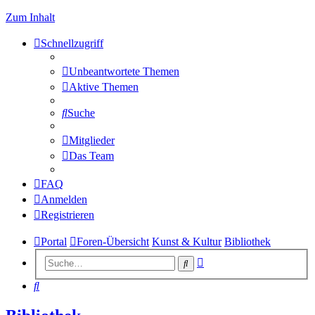
Zum Inhalt
Schnellzugriff
Unbeantwortete Themen
Aktive Themen
Suche
Mitglieder
Das Team
FAQ
Anmelden
Registrieren
Portal
Foren-Übersicht
Kunst & Kultur
Bibliothek
Erweiterte
Suche
Suche
Suche