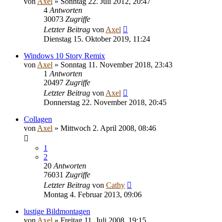
von
Axel
» Sonntag 22. Juli 2012, 20:47
4
Antworten
30073
Zugriffe
Letzter Beitrag
von
Axel
Dienstag 15. Oktober 2019, 11:24
Windows 10 Story Remix
von
Axel
» Sonntag 11. November 2018, 23:43
1
Antworten
20497
Zugriffe
Letzter Beitrag
von
Axel
Donnerstag 22. November 2018, 20:45
Collagen
von
Axel
» Mittwoch 2. April 2008, 08:46
1
2
20
Antworten
76031
Zugriffe
Letzter Beitrag
von
Cathy
Montag 4. Februar 2013, 09:06
lustige Bildmontagen
von
Axel
» Freitag 11. Juli 2008, 19:15