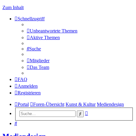
Zum Inhalt
Schnellzugriff
Unbeantwortete Themen
Aktive Themen
Suche
Mitglieder
Das Team
FAQ
Anmelden
Registrieren
Portal
Foren-Übersicht
Kunst & Kultur
Mediendesign
Erweiterte
Suche
Suche
Suche