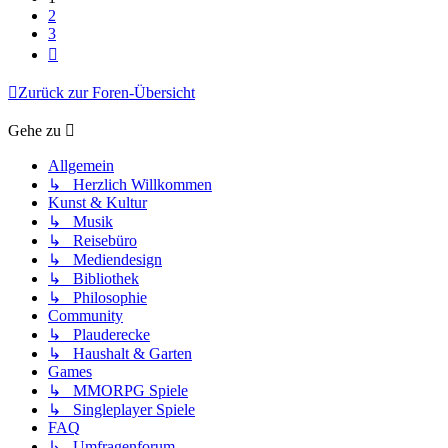
2
3
Nächste
Zurück zur Foren-Übersicht
Gehe zu
Allgemein
↳ Herzlich Willkommen
Kunst & Kultur
↳ Musik
↳ Reisebüro
↳ Mediendesign
↳ Bibliothek
↳ Philosophie
Community
↳ Plauderecke
↳ Haushalt & Garten
Games
↳ MMORPG Spiele
↳ Singleplayer Spiele
FAQ
↳ Umfragenforum