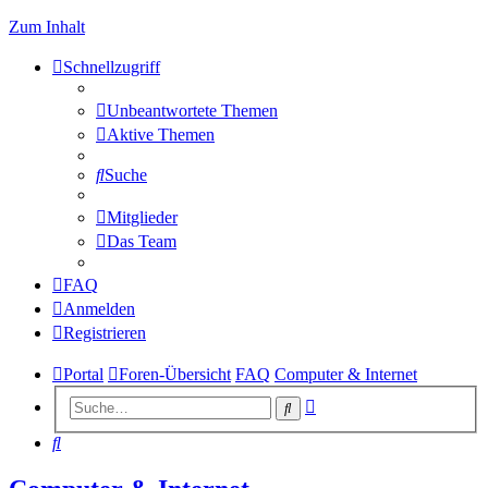
Zum Inhalt
Schnellzugriff
Unbeantwortete Themen
Aktive Themen
Suche
Mitglieder
Das Team
FAQ
Anmelden
Registrieren
Portal
Foren-Übersicht
FAQ
Computer & Internet
Erweiterte
Suche
Suche
Suche