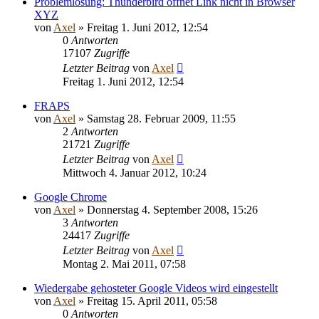
Problemlösung: Thunderbird öffnet Link nicht in Browser
XYZ
von
Axel
» Freitag 1. Juni 2012, 12:54
0
Antworten
17107
Zugriffe
Letzter Beitrag
von
Axel
Freitag 1. Juni 2012, 12:54
FRAPS
von
Axel
» Samstag 28. Februar 2009, 11:55
2
Antworten
21721
Zugriffe
Letzter Beitrag
von
Axel
Mittwoch 4. Januar 2012, 10:24
Google Chrome
von
Axel
» Donnerstag 4. September 2008, 15:26
3
Antworten
24417
Zugriffe
Letzter Beitrag
von
Axel
Montag 2. Mai 2011, 07:58
Wiedergabe gehosteter Google Videos wird eingestellt
von
Axel
» Freitag 15. April 2011, 05:58
0
Antworten