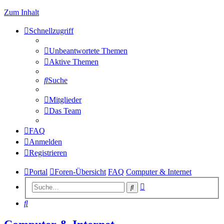
Zum Inhalt
Schnellzugriff
Unbeantwortete Themen
Aktive Themen
Suche
Mitglieder
Das Team
FAQ
Anmelden
Registrieren
Portal
Foren-Übersicht
FAQ
Computer & Internet
Erweiterte
Suche
Suche
Suche