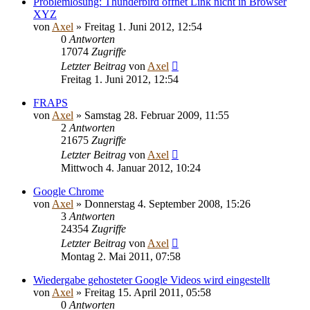
Problemlösung: Thunderbird öffnet Link nicht in Browser
XYZ
von
Axel
» Freitag 1. Juni 2012, 12:54
0
Antworten
17074
Zugriffe
Letzter Beitrag
von
Axel
Freitag 1. Juni 2012, 12:54
FRAPS
von
Axel
» Samstag 28. Februar 2009, 11:55
2
Antworten
21675
Zugriffe
Letzter Beitrag
von
Axel
Mittwoch 4. Januar 2012, 10:24
Google Chrome
von
Axel
» Donnerstag 4. September 2008, 15:26
3
Antworten
24354
Zugriffe
Letzter Beitrag
von
Axel
Montag 2. Mai 2011, 07:58
Wiedergabe gehosteter Google Videos wird eingestellt
von
Axel
» Freitag 15. April 2011, 05:58
0
Antworten