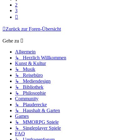
2
3
Nächste
Zurück zur Foren-Übersicht
Gehe zu
Allgemein
↳ Herzlich Willkommen
Kunst & Kultur
↳ Musik
↳ Reisebüro
↳ Mediendesign
↳ Bibliothek
↳ Philosophie
Community
↳ Plauderecke
↳ Haushalt & Garten
Games
↳ MMORPG Spiele
↳ Singleplayer Spiele
FAQ
↳ Umfragenforum