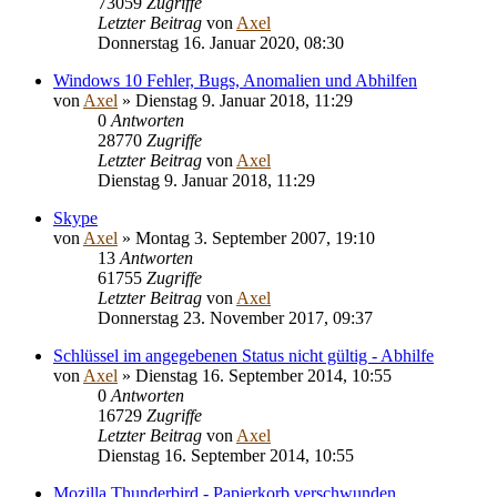
73059
Zugriffe
Letzter Beitrag
von
Axel
Donnerstag 16. Januar 2020, 08:30
Windows 10 Fehler, Bugs, Anomalien und Abhilfen
von
Axel
» Dienstag 9. Januar 2018, 11:29
0
Antworten
28770
Zugriffe
Letzter Beitrag
von
Axel
Dienstag 9. Januar 2018, 11:29
Skype
von
Axel
» Montag 3. September 2007, 19:10
13
Antworten
61755
Zugriffe
Letzter Beitrag
von
Axel
Donnerstag 23. November 2017, 09:37
Schlüssel im angegebenen Status nicht gültig - Abhilfe
von
Axel
» Dienstag 16. September 2014, 10:55
0
Antworten
16729
Zugriffe
Letzter Beitrag
von
Axel
Dienstag 16. September 2014, 10:55
Mozilla Thunderbird - Papierkorb verschwunden