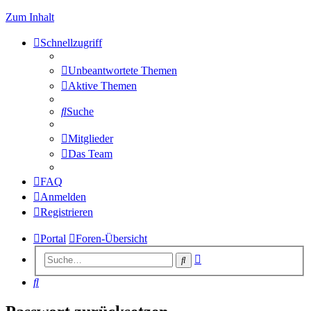
Zum Inhalt
Schnellzugriff
Unbeantwortete Themen
Aktive Themen
Suche
Mitglieder
Das Team
FAQ
Anmelden
Registrieren
Portal
Foren-Übersicht
Erweiterte
Suche
Suche
Suche