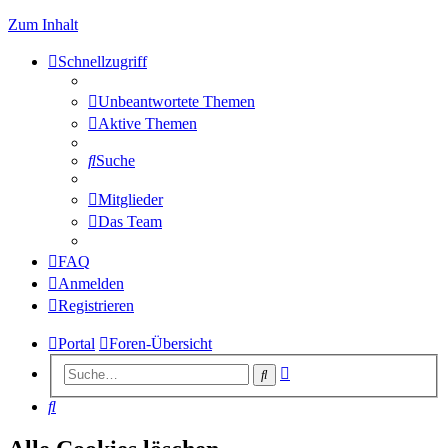
Zum Inhalt
Schnellzugriff
Unbeantwortete Themen
Aktive Themen
Suche
Mitglieder
Das Team
FAQ
Anmelden
Registrieren
Portal
Foren-Übersicht
Erweiterte
Suche
Suche
Suche