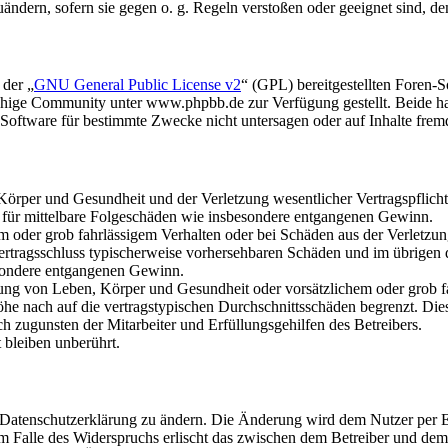
uändern, sofern sie gegen o. g. Regeln verstoßen oder geeignet sind, 
 der „
GNU General Public License v2
“ (GPL) bereitgestellten Foren
hige Community unter www.phpbb.de zur Verfügung gestellt. Beide hab
oftware für bestimmte Zwecke nicht untersagen oder auf Inhalte frem
rper und Gesundheit und der Verletzung wesentlicher Vertragspflichten
ch für mittelbare Folgeschäden wie insbesondere entgangenen Gewinn.
em oder grob fahrlässigem Verhalten oder bei Schäden aus der Verletz
i Vertragsschluss typischerweise vorhersehbaren Schäden und im übrigen
besondere entgangenen Gewinn.
ng von Leben, Körper und Gesundheit oder vorsätzlichem oder grob fah
e nach auf die vertragstypischen Durchschnittsschäden begrenzt. Dies
h zugunsten der Mitarbeiter und Erfüllungsgehilfen des Betreibers.
bleiben unberührt.
e Datenschutzerklärung zu ändern. Die Änderung wird dem Nutzer per E-
m Falle des Widerspruchs erlischt das zwischen dem Betreiber und dem 