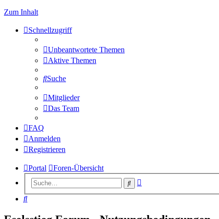
Zum Inhalt
Schnellzugriff
Unbeantwortete Themen
Aktive Themen
Suche
Mitglieder
Das Team
FAQ
Anmelden
Registrieren
Portal
Foren-Übersicht
Erweiterte
Suche
Suche
Suche