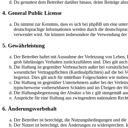
Du gestattest dem Betreiber darüber hinaus, deine Beiträge abz
4. General Public License
Du nimmst zur Kenntnis, dass es sich bei phpBB um eine unter
deutschsprachige Informationen werden durch die deutschsprac
verwendet wird. Sie können insbesondere die Verwendung der S
5. Gewährleistung
Der Betreiber haftet mit Ausnahme der Verletzung von Leben, Kö
grob fahrlässiges Verhalten zurückzuführen sind. Dies gilt au
Die Haftung ist gegenüber Verbrauchern außer bei vorsätzlich
wesentlicher Vertragspflichten (Kardinalpflichten) auf die be
begrenzt. Dies gilt auch für mittelbare Folgeschäden wie ins
Die Haftung ist gegenüber Unternehmern außer bei der Verletzu
typischerweise vorhersehbaren Schäden und im Übrigen der Höh
Die Haftungsbegrenzung der Absätze a bis c gilt sinngemäß auc
Ansprüche für eine Haftung aus zwingendem nationalem Recht 
6. Änderungsvorbehalt
Der Betreiber ist berechtigt, die Nutzungsbedingungen und di
Der Nutzer ist berechtigt, den Änderungen zu widersprechen. I