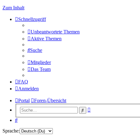
Zum Inhalt
Schnellzugriff
Unbeantwortete Themen
Aktive Themen
Suche
Mitglieder
Das Team
FAQ
Anmelden
Portal
Foren-Übersicht
Erweiterte
Suche
Suche
Suche
Sprache: