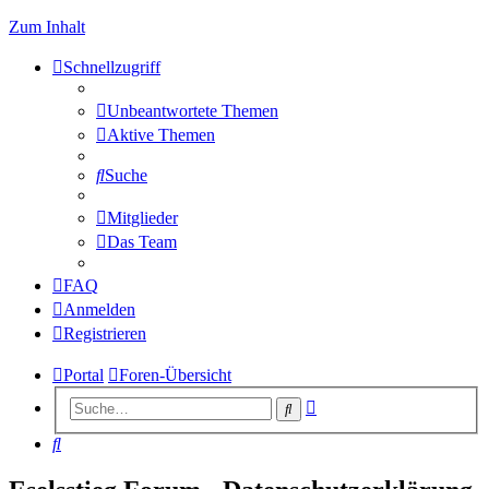
Zum Inhalt
Schnellzugriff
Unbeantwortete Themen
Aktive Themen
Suche
Mitglieder
Das Team
FAQ
Anmelden
Registrieren
Portal
Foren-Übersicht
Erweiterte
Suche
Suche
Suche