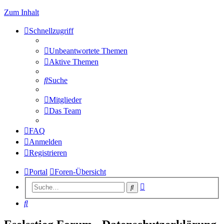
Zum Inhalt
Schnellzugriff
Unbeantwortete Themen
Aktive Themen
Suche
Mitglieder
Das Team
FAQ
Anmelden
Registrieren
Portal
Foren-Übersicht
Erweiterte
Suche
Suche
Suche