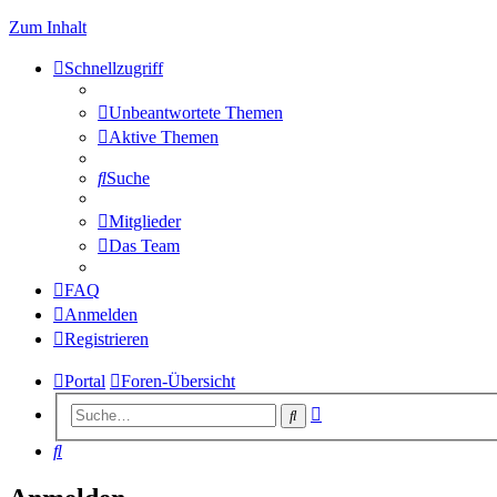
Zum Inhalt
Schnellzugriff
Unbeantwortete Themen
Aktive Themen
Suche
Mitglieder
Das Team
FAQ
Anmelden
Registrieren
Portal
Foren-Übersicht
Erweiterte
Suche
Suche
Suche