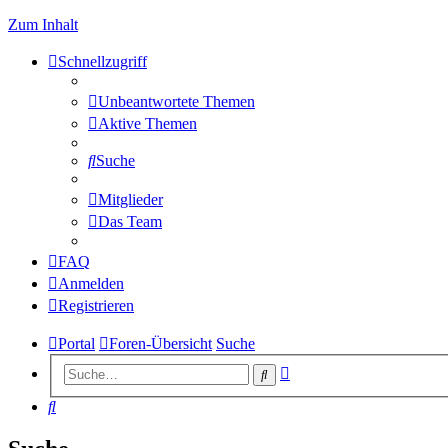
Zum Inhalt
Schnellzugriff
Unbeantwortete Themen
Aktive Themen
Suche
Mitglieder
Das Team
FAQ
Anmelden
Registrieren
Portal
Foren-Übersicht
Suche
Erweiterte
Suche
Suche
Suche