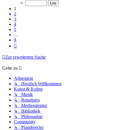
von
8
1
2
3
4
5
…
8
Nächste
Zur erweiterten Suche
Gehe zu
Allgemein
↳ Herzlich Willkommen
Kunst & Kultur
↳ Musik
↳ Reisebüro
↳ Mediendesign
↳ Bibliothek
↳ Philosophie
Community
↳ Plauderecke