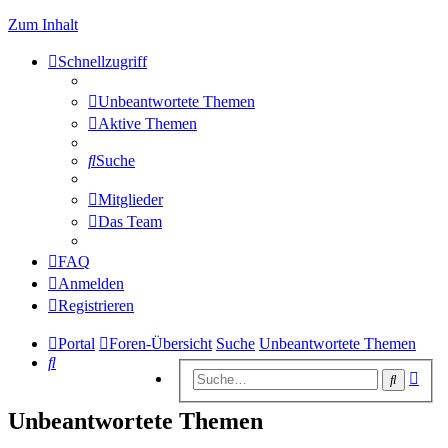
Zum Inhalt
Schnellzugriff
Unbeantwortete Themen
Aktive Themen
Suche
Mitglieder
Das Team
FAQ
Anmelden
Registrieren
Portal
Foren-Übersicht
Suche
Unbeantwortete Themen
Suche
Erwe
Suche
Suc
Unbeantwortete Themen