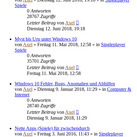
Spiele
0
Antworten
28767
Zugriffe
Letzter Beitrag
von
Axel
Dienstag 12. Juni 2018, 19:18
Myst bis Uru unter Windows 10
von
Axel
»
Freitag 11. Mai 2018, 12:58
» in
Singleplayer
Spiele
0
Antworten
35701
Zugriffe
Letzter Beitrag
von
Axel
Freitag 11. Mai 2018, 12:58
Windows 10 Fehler, Bugs, Anomalien und Abhilfen
von
Axel
»
Dienstag 9. Januar 2018, 11:29
» in
Computer &
Internet
0
Antworten
28740
Zugriffe
Letzter Beitrag
von
Axel
Dienstag 9. Januar 2018, 11:29
Nette Apps (Spiele) für zwischendurch
von
Axel
»
Freitag 3. Juni 2016, 11:43
» in
Singleplayer