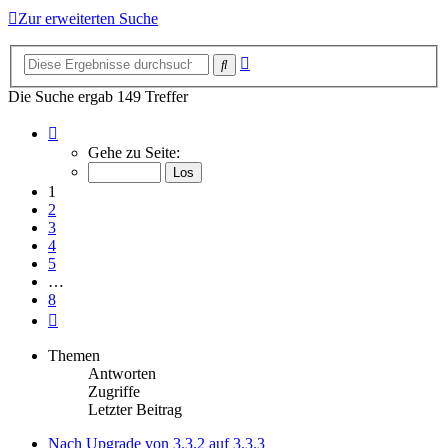
Zur erweiterten Suche
Erweiterte
Suche
Suche
Die Suche ergab 149 Treffer
Seite
1
Gehe zu Seite:
von
8
1
2
3
4
5
…
8
Nächste
Themen
Antworten
Zugriffe
Letzter Beitrag
Nach Upgrade von 3.3.2 auf 3.3.3