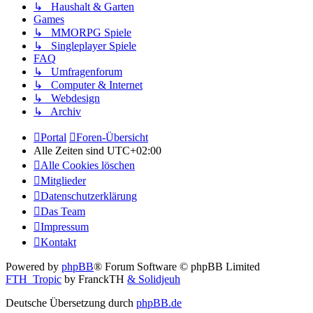
↳ Haushalt & Garten
Games
↳ MMORPG Spiele
↳ Singleplayer Spiele
FAQ
↳ Umfragenforum
↳ Computer & Internet
↳ Webdesign
↳ Archiv
Portal
Foren-Übersicht
Alle Zeiten sind
UTC+02:00
Alle Cookies löschen
Mitglieder
Datenschutzerklärung
Das Team
Impressum
Kontakt
Powered by
phpBB
® Forum Software © phpBB Limited
FTH_Tropic
by FranckTH
& Solidjeuh
Deutsche Übersetzung durch
phpBB.de