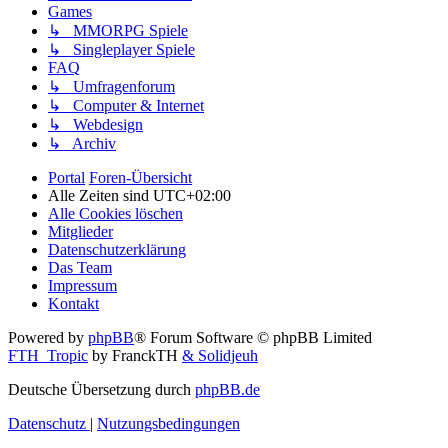
Games
↳ MMORPG Spiele
↳ Singleplayer Spiele
FAQ
↳ Umfragenforum
↳ Computer & Internet
↳ Webdesign
↳ Archiv
Portal
Foren-Übersicht
Alle Zeiten sind
UTC+02:00
Alle Cookies löschen
Mitglieder
Datenschutzerklärung
Das Team
Impressum
Kontakt
Powered by
phpBB
® Forum Software © phpBB Limited
FTH_Tropic
by FranckTH
& Solidjeuh
Deutsche Übersetzung durch
phpBB.de
Datenschutz
|
Nutzungsbedingungen