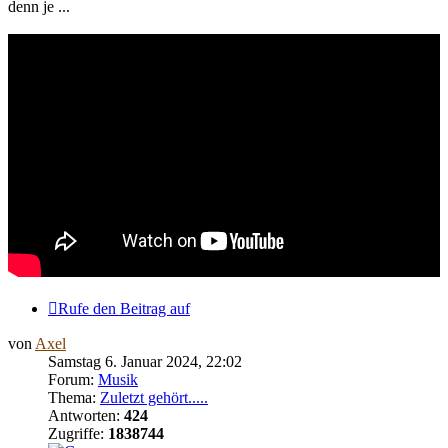
denn je ...
Rufe den Beitrag auf
von
Axel
Samstag 6. Januar 2024, 22:02
Forum:
Musik
Thema:
Zuletzt gehört.....
Antworten:
424
Zugriffe:
1838744