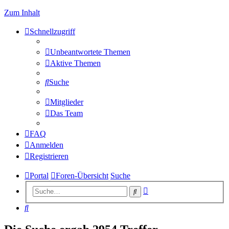
Zum Inhalt
Schnellzugriff
Unbeantwortete Themen
Aktive Themen
Suche
Mitglieder
Das Team
FAQ
Anmelden
Registrieren
Portal
Foren-Übersicht
Suche
Erweiterte
Suche
Suche
Suche