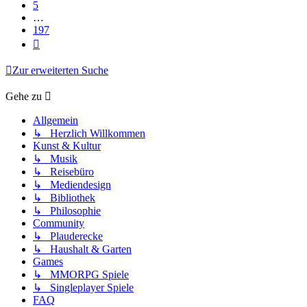
5
…
197
Nächste
Zur erweiterten Suche
Gehe zu
Allgemein
↳ Herzlich Willkommen
Kunst & Kultur
↳ Musik
↳ Reisebüro
↳ Mediendesign
↳ Bibliothek
↳ Philosophie
Community
↳ Plauderecke
↳ Haushalt & Garten
Games
↳ MMORPG Spiele
↳ Singleplayer Spiele
FAQ