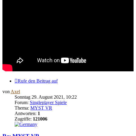
Rufe den Beitrag auf
von
Axel
Sonntag 29. August 2021, 10:22
Forum:
Singleplayer Spiele
Thema:
MYST VR
Antworten:
1
Zugriffe:
121006