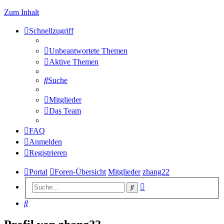
Zum Inhalt
Schnellzugriff
Unbeantwortete Themen
Aktive Themen
Suche
Mitglieder
Das Team
FAQ
Anmelden
Registrieren
Portal
Foren-Übersicht
Mitglieder
zhang22
Erweiterte
Suche
Suche
Suche