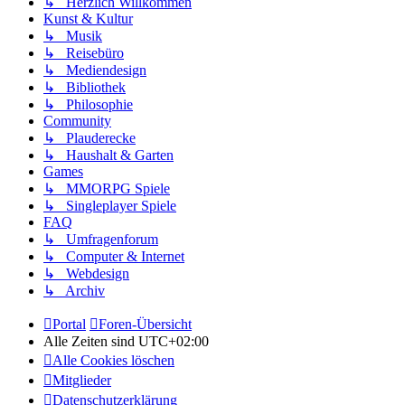
↳ Herzlich Willkommen
Kunst & Kultur
↳ Musik
↳ Reisebüro
↳ Mediendesign
↳ Bibliothek
↳ Philosophie
Community
↳ Plauderecke
↳ Haushalt & Garten
Games
↳ MMORPG Spiele
↳ Singleplayer Spiele
FAQ
↳ Umfragenforum
↳ Computer & Internet
↳ Webdesign
↳ Archiv
Portal
Foren-Übersicht
Alle Zeiten sind
UTC+02:00
Alle Cookies löschen
Mitglieder
Datenschutzerklärung