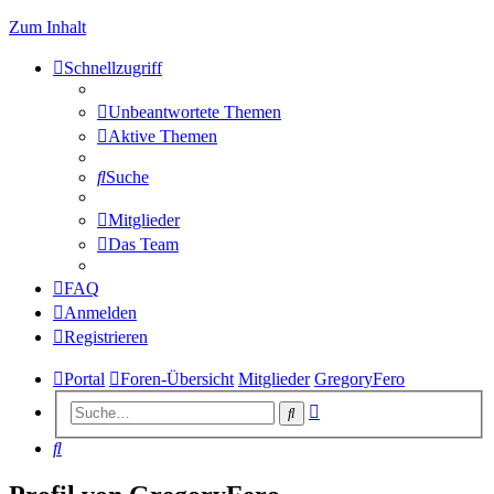
Zum Inhalt
Schnellzugriff
Unbeantwortete Themen
Aktive Themen
Suche
Mitglieder
Das Team
FAQ
Anmelden
Registrieren
Portal
Foren-Übersicht
Mitglieder
GregoryFero
Erweiterte
Suche
Suche
Suche