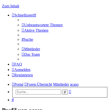
Zum Inhalt
Schnellzugriff
Unbeantwortete Themen
Aktive Themen
Suche
Mitglieder
Das Team
FAQ
Anmelden
Registrieren
Portal
Foren-Übersicht
Mitglieder
acaso
Erweiterte
Suche
Suche
Suche