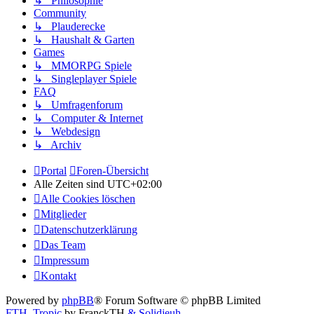
↳ Philosophie
Community
↳ Plauderecke
↳ Haushalt & Garten
Games
↳ MMORPG Spiele
↳ Singleplayer Spiele
FAQ
↳ Umfragenforum
↳ Computer & Internet
↳ Webdesign
↳ Archiv
Portal
Foren-Übersicht
Alle Zeiten sind
UTC+02:00
Alle Cookies löschen
Mitglieder
Datenschutzerklärung
Das Team
Impressum
Kontakt
Powered by
phpBB
® Forum Software © phpBB Limited
FTH_Tropic
by FranckTH
& Solidjeuh