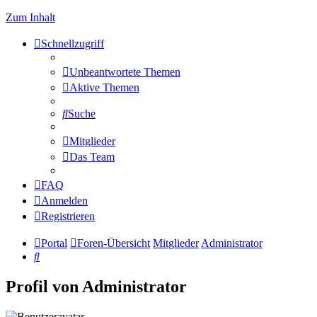
Zum Inhalt
Schnellzugriff
Unbeantwortete Themen
Aktive Themen
Suche
Mitglieder
Das Team
FAQ
Anmelden
Registrieren
Portal
Foren-Übersicht
Mitglieder
Administrator
Suche
Profil von Administrator