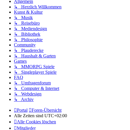
Allgemein
↳ Herzlich Willkommen
Kunst & Kultur
↳ Musik
↳ Reisebüro
↳ Mediendesign
↳ Bibliothek
↳ Philosophie
Community
↳ Plauderecke
↳ Haushalt & Garten
Games
↳ MMORPG Spiele
↳ Singleplayer Spiele
FAQ
↳ Umfragenforum
↳ Computer & Internet
↳ Webdesign
↳ Archiv
Portal
Foren-Übersicht
Alle Zeiten sind
UTC+02:00
Alle Cookies löschen
Mitglieder