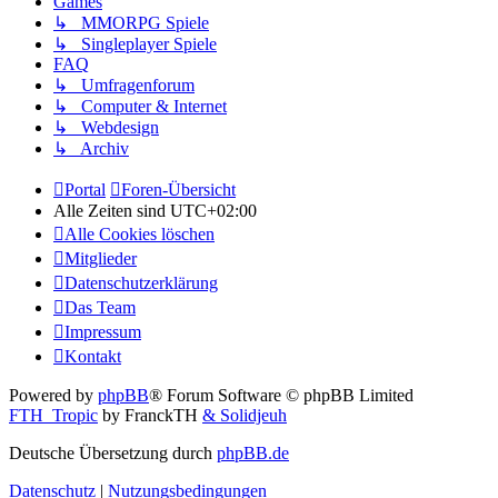
Games
↳ MMORPG Spiele
↳ Singleplayer Spiele
FAQ
↳ Umfragenforum
↳ Computer & Internet
↳ Webdesign
↳ Archiv
Portal
Foren-Übersicht
Alle Zeiten sind
UTC+02:00
Alle Cookies löschen
Mitglieder
Datenschutzerklärung
Das Team
Impressum
Kontakt
Powered by
phpBB
® Forum Software © phpBB Limited
FTH_Tropic
by FranckTH
& Solidjeuh
Deutsche Übersetzung durch
phpBB.de
Datenschutz
|
Nutzungsbedingungen