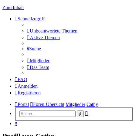
Zum Inhalt
Schnellzugriff
Unbeantwortete Themen
Aktive Themen
Suche
Mitglieder
Das Team
FAQ
Anmelden
Registrieren
Portal
Foren-Übersicht
Mitglieder
Cathy
Erweiterte
Suche
Suche
Suche