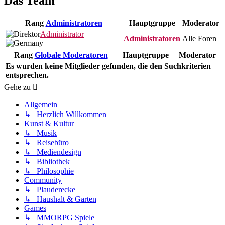
Das Team
Rang
Administratoren
Hauptgruppe
Moderator
Administrator
Administratoren
Alle Foren
Rang
Globale Moderatoren
Hauptgruppe
Moderator
Es wurden keine Mitglieder gefunden, die den Suchkriterien
entsprechen.
Gehe zu
Allgemein
↳ Herzlich Willkommen
Kunst & Kultur
↳ Musik
↳ Reisebüro
↳ Mediendesign
↳ Bibliothek
↳ Philosophie
Community
↳ Plauderecke
↳ Haushalt & Garten
Games
↳ MMORPG Spiele