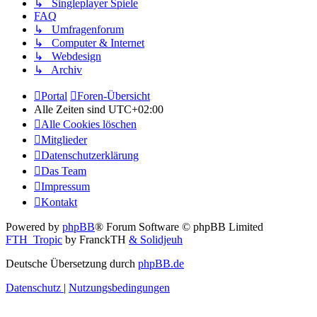
↳ Singleplayer Spiele
FAQ
↳ Umfragenforum
↳ Computer & Internet
↳ Webdesign
↳ Archiv
Portal
Foren-Übersicht
Alle Zeiten sind
UTC+02:00
Alle Cookies löschen
Mitglieder
Datenschutzerklärung
Das Team
Impressum
Kontakt
Powered by
phpBB
® Forum Software © phpBB Limited
FTH_Tropic
by FranckTH
& Solidjeuh
Deutsche Übersetzung durch
phpBB.de
Datenschutz
|
Nutzungsbedingungen