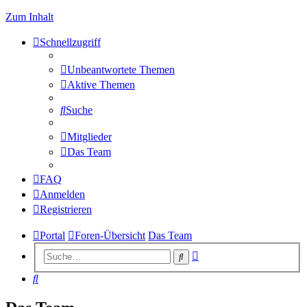
Zum Inhalt
Schnellzugriff
Unbeantwortete Themen
Aktive Themen
Suche
Mitglieder
Das Team
FAQ
Anmelden
Registrieren
Portal
Foren-Übersicht
Das Team
Erweiterte
Suche
Suche
Suche