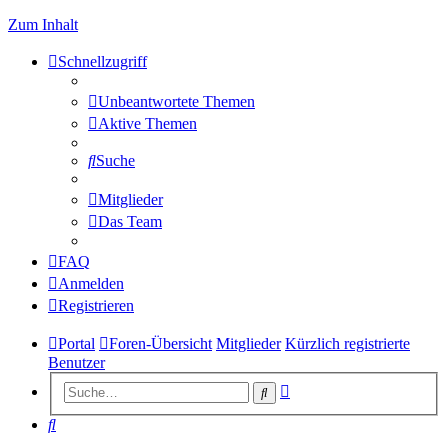
Zum Inhalt
Schnellzugriff
Unbeantwortete Themen
Aktive Themen
Suche
Mitglieder
Das Team
FAQ
Anmelden
Registrieren
Portal
Foren-Übersicht
Mitglieder
Kürzlich registrierte
Benutzer
Erweiterte
Suche
Suche
Suche