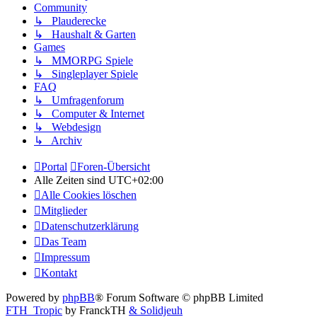
Community
↳ Plauderecke
↳ Haushalt & Garten
Games
↳ MMORPG Spiele
↳ Singleplayer Spiele
FAQ
↳ Umfragenforum
↳ Computer & Internet
↳ Webdesign
↳ Archiv
Portal
Foren-Übersicht
Alle Zeiten sind
UTC+02:00
Alle Cookies löschen
Mitglieder
Datenschutzerklärung
Das Team
Impressum
Kontakt
Powered by
phpBB
® Forum Software © phpBB Limited
FTH_Tropic
by FranckTH
& Solidjeuh