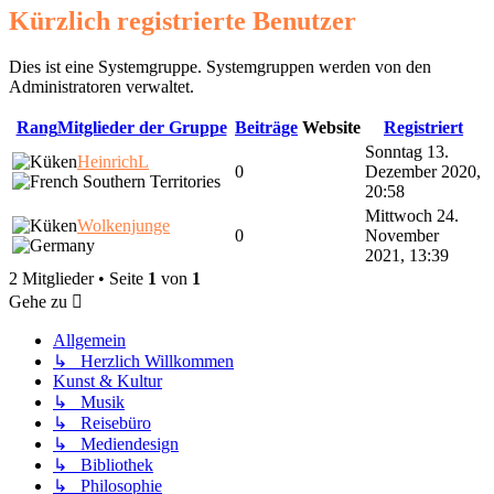
Kürzlich registrierte Benutzer
Dies ist eine Systemgruppe. Systemgruppen werden von den
Administratoren verwaltet.
Rang
Mitglieder der Gruppe
Beiträge
Website
Registriert
Sonntag 13.
HeinrichL
0
Dezember 2020,
20:58
Mittwoch 24.
Wolkenjunge
0
November
2021, 13:39
2 Mitglieder • Seite
1
von
1
Gehe zu
Allgemein
↳ Herzlich Willkommen
Kunst & Kultur
↳ Musik
↳ Reisebüro
↳ Mediendesign
↳ Bibliothek
↳ Philosophie