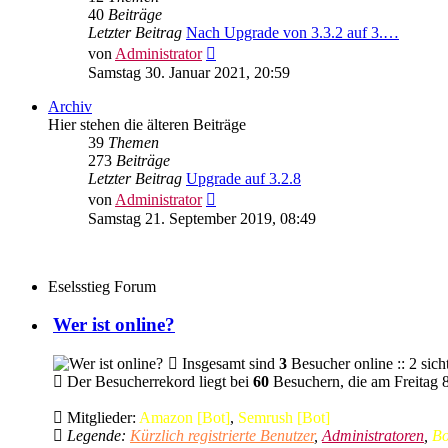
40
Beiträge
Letzter Beitrag
Nach Upgrade von 3.3.2 auf 3.…
Neuester
von
Administrator
Beitrag
Samstag 30. Januar 2021, 20:59
Archiv
Hier stehen die älteren Beiträge
39
Themen
273
Beiträge
Letzter Beitrag
Upgrade auf 3.2.8
Neuester
von
Administrator
Beitrag
Samstag 21. September 2019, 08:49
Eselsstieg Forum
Wer ist online?
Insgesamt sind
3
Besucher online :: 2 sich
Der Besucherrekord liegt bei
60
Besuchern, die am Freitag 8
Mitglieder:
Amazon [Bot]
,
Semrush [Bot]
Legende:
Kürzlich registrierte Benutzer
,
Administratoren
,
Bo