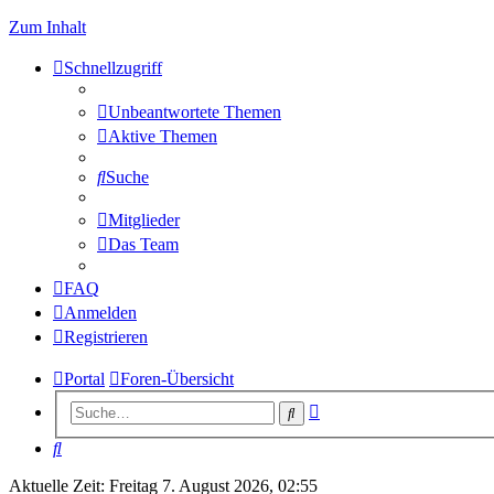
Zum Inhalt
Schnellzugriff
Unbeantwortete Themen
Aktive Themen
Suche
Mitglieder
Das Team
FAQ
Anmelden
Registrieren
Portal
Foren-Übersicht
Erweiterte
Suche
Suche
Suche
Aktuelle Zeit: Freitag 7. August 2026, 02:55