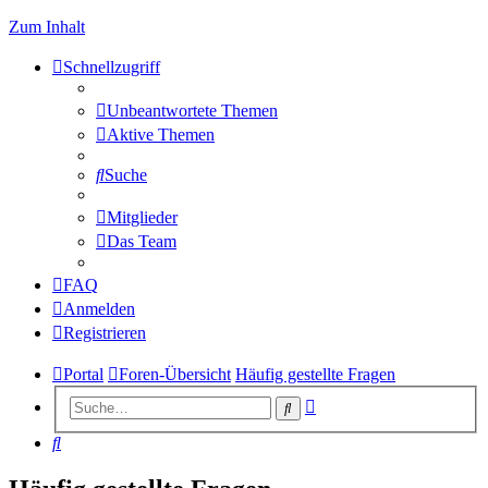
Zum Inhalt
Schnellzugriff
Unbeantwortete Themen
Aktive Themen
Suche
Mitglieder
Das Team
FAQ
Anmelden
Registrieren
Portal
Foren-Übersicht
Häufig gestellte Fragen
Erweiterte
Suche
Suche
Suche