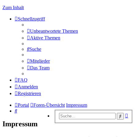
Zum Inhalt
Schnellzugriff
Unbeantwortete Themen
Aktive Themen
Suche
Mitglieder
Das Team
FAQ
Anmelden
Registrieren
Portal
Foren-Übersicht
Impressum
Suche
Erwe
Suche
Suc
Impressum