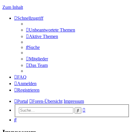
Zum Inhalt
Schnellzugriff
Unbeantwortete Themen
Aktive Themen
Suche
Mitglieder
Das Team
FAQ
Anmelden
Registrieren
Portal
Foren-Übersicht
Impressum
Erweiterte
Suche
Suche
Suche