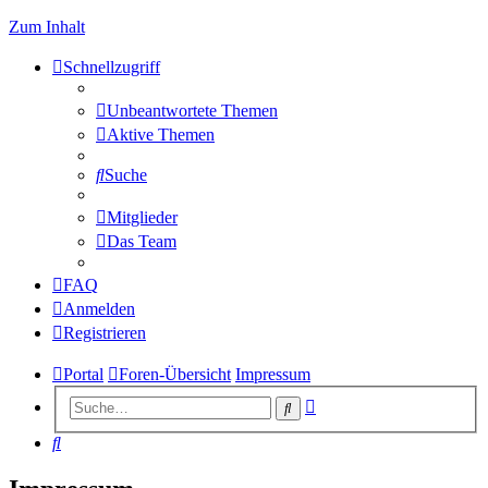
Zum Inhalt
Schnellzugriff
Unbeantwortete Themen
Aktive Themen
Suche
Mitglieder
Das Team
FAQ
Anmelden
Registrieren
Portal
Foren-Übersicht
Impressum
Erweiterte
Suche
Suche
Suche